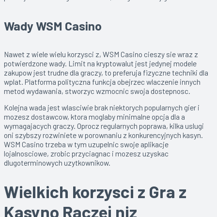
Wady WSM Casino
Nawet z wiele wielu korzysci z, WSM Casino cieszy sie wraz z
potwierdzone wady. Limit na kryptowalut jest jedynej modele
zakupow jest trudne dla graczy, to preferuja fizyczne techniki dla
wplat. Platforma polityczna funkcja obejrzec wlaczenie innych
metod wydawania, stworzyc wzmocnic swoja dostepnosc.
Kolejna wada jest wlasciwie brak niektorych popularnych gier i
mozesz dostawcow, ktora moglaby minimalne opcja dla a
wymagajacych graczy. Oprocz regularnych poprawa, kilka uslugi
oni szybszy rozwiniete w porownaniu z konkurencyjnych kasyn.
WSM Casino trzeba w tym uzupelnic swoje aplikacje
lojalnosciowe, zrobic przyciagnac i mozesz uzyskac
dlugoterminowych uzytkownikow.
Wielkich korzysci z Gra z
Kasyno Raczej niz