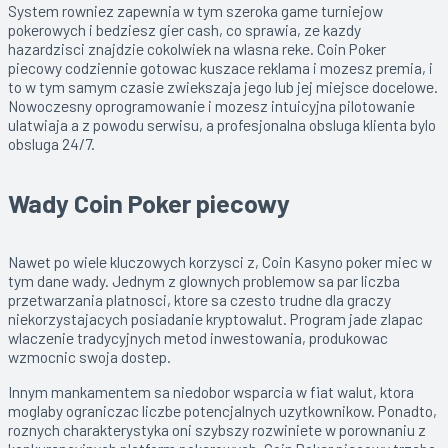
System rowniez zapewnia w tym szeroka game turniejow
pokerowych i bedziesz gier cash, co sprawia, ze kazdy
hazardzisci znajdzie cokolwiek na wlasna reke. Coin Poker
piecowy codziennie gotowac kuszace reklama i mozesz premia, i
to w tym samym czasie zwiekszaja jego lub jej miejsce docelowe.
Nowoczesny oprogramowanie i mozesz intuicyjna pilotowanie
ulatwiaja a z powodu serwisu, a profesjonalna obsluga klienta bylo
obsluga 24/7.
Wady Coin Poker piecowy
Nawet po wiele kluczowych korzysci z, Coin Kasyno poker miec w
tym dane wady. Jednym z glownych problemow sa par liczba
przetwarzania platnosci, ktore sa czesto trudne dla graczy
niekorzystajacych posiadanie kryptowalut. Program jade zlapac
wlaczenie tradycyjnych metod inwestowania, produkowac
wzmocnic swoja dostep.
Innym mankamentem sa niedobor wsparcia w fiat walut, ktora
moglaby ograniczac liczbe potencjalnych uzytkownikow. Ponadto,
roznych charakterystyka oni szybszy rozwiniete w porownaniu z