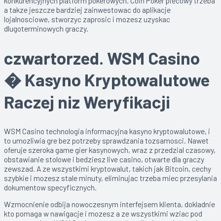
konkurencyjnych platform pokerowych. Coin Poker piecowy trzeba
a takze jeszcze bardziej zainwestowac do aplikacje
lojalnosciowe, stworzyc zaprosic i mozesz uzyskac
dlugoterminowych graczy.
czwartorzed. WSM Casino
� Kasyno Kryptowalutowe
Raczej niz Weryfikacji
WSM Casino technologia informacyjna kasyno kryptowalutowe, i
to umozliwia gre bez potrzeby sprawdzania tozsamosci. Nawet
oferuje szeroka game gier kasynowych, wraz z przedzial czasowy,
obstawianie stolowe i bedziesz live casino, otwarte dla graczy
zewszad. A ze wszystkimi kryptowalut, takich jak Bitcoin, cechy
szybkie i mozesz stale minuty, eliminujac trzeba miec przesylania
dokumentow specyficznych.
Wzmocnienie odbija nowoczesnym interfejsem klienta, dokladnie
kto pomaga w nawigacje i mozesz a ze wszystkimi wziac pod