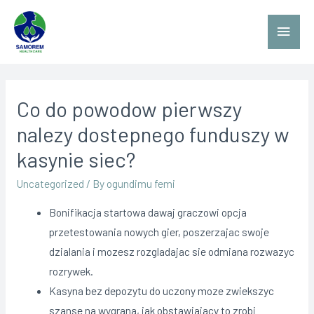
Co do powodow pierwszy
nalezy dostepnego funduszy w
kasynie siec?
Uncategorized
/ By
ogundimu femi
Bonifikacja startowa dawaj graczowi opcja
przetestowania nowych gier, poszerzajac swoje
dzialania i mozesz rozgladajac sie odmiana rozwazyc
rozrywek.
Kasyna bez depozytu do uczony moze zwiekszyc
szanse na wygrana, jak obstawiajacy to zrobi