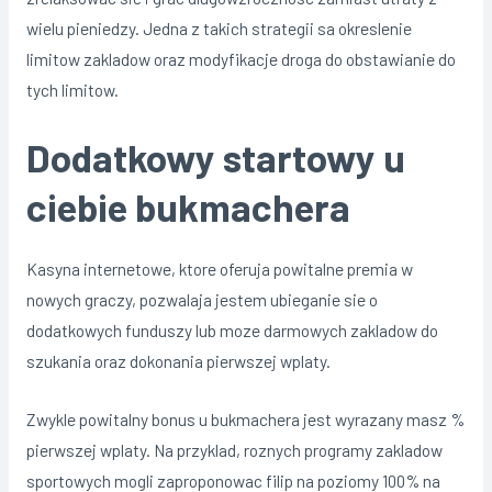
wielu pieniedzy. Jedna z takich strategii sa okreslenie
limitow zakladow oraz modyfikacje droga do obstawianie do
tych limitow.
Dodatkowy startowy u
ciebie bukmachera
Kasyna internetowe, ktore oferuja powitalne premia w
nowych graczy, pozwalaja jestem ubieganie sie o
dodatkowych funduszy lub moze darmowych zakladow do
szukania oraz dokonania pierwszej wplaty.
Zwykle powitalny bonus u bukmachera jest wyrazany masz %
pierwszej wplaty. Na przyklad, roznych programy zakladow
sportowych mogli zaproponowac filip na poziomy 100% na