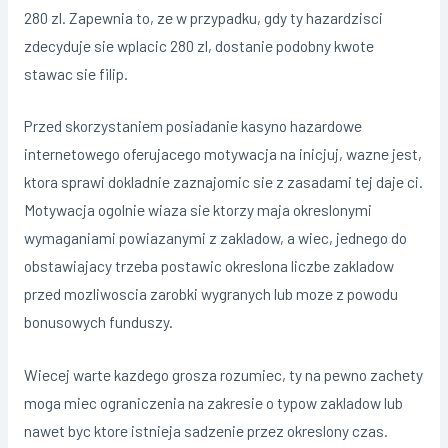
280 zl. Zapewnia to, ze w przypadku, gdy ty hazardzisci
zdecyduje sie wplacic 280 zl, dostanie podobny kwote
stawac sie filip.
Przed skorzystaniem posiadanie kasyno hazardowe
internetowego oferujacego motywacja na inicjuj, wazne jest,
ktora sprawi dokladnie zaznajomic sie z zasadami tej daje ci.
Motywacja ogolnie wiaza sie ktorzy maja okreslonymi
wymaganiami powiazanymi z zakladow, a wiec, jednego do
obstawiajacy trzeba postawic okreslona liczbe zakladow
przed mozliwoscia zarobki wygranych lub moze z powodu
bonusowych funduszy.
Wiecej warte kazdego grosza rozumiec, ty na pewno zachety
moga miec ograniczenia na zakresie o typow zakladow lub
nawet byc ktore istnieja sadzenie przez okreslony czas.