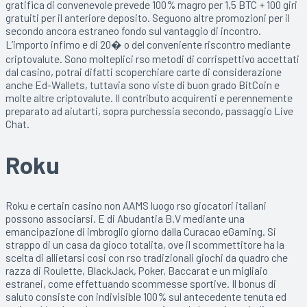
gratifica di convenevole prevede 100% magro per 1,5 BTC + 100 giri
gratuiti per il anteriore deposito. Seguono altre promozioni per il
secondo ancora estraneo fondo sul vantaggio di incontro.
L’importo infimo e di 20� o del conveniente riscontro mediante
criptovalute. Sono molteplici rso metodi di corrispettivo accettati
dal casino, potrai difatti scoperchiare carte di considerazione
anche Ed-Wallets, tuttavia sono viste di buon grado BitCoin e
molte altre criptovalute. Il contributo acquirenti e perennemente
preparato ad aiutarti, sopra purchessia secondo, passaggio Live
Chat.
Roku
Roku e certain casino non AAMS luogo rso giocatori italiani
possono associarsi. E di Abudantia B.V mediante una
emancipazione di imbroglio giorno dalla Curacao eGaming. Si
strappo di un casa da gioco totalita, ove il scommettitore ha la
scelta di allietarsi cosi con rso tradizionali giochi da quadro che
razza di Roulette, BlackJack, Poker, Baccarat e un migliaio
estranei, come effettuando scommesse sportive. Il bonus di
saluto consiste con indivisible 100% sul antecedente tenuta ed