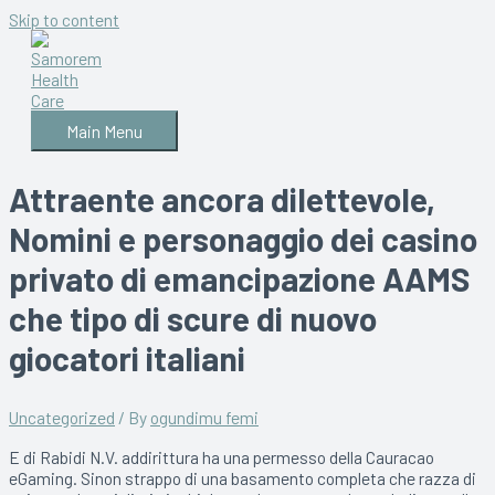
Skip to content
Main Menu
Attraente ancora dilettevole,
Nomini e personaggio dei casino
privato di emancipazione AAMS
che tipo di scure di nuovo
giocatori italiani
Uncategorized
/ By
ogundimu femi
E di Rabidi N.V. addirittura ha una permesso della Cauracao
eGaming. Sinon strappo di una basamento completa che razza di