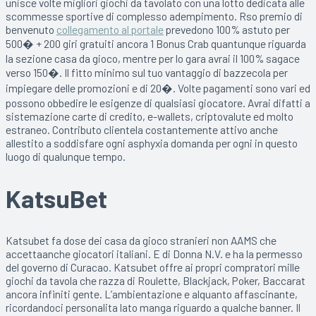
unisce volte migliori giochi da tavolato con una lotto dedicata alle
scommesse sportive di complesso adempimento. Rso premio di
benvenuto
collegamento al portale
prevedono 100% astuto per
500� + 200 giri gratuiti ancora 1 Bonus Crab quantunque riguarda
la sezione casa da gioco, mentre per lo gara avrai il 100% sagace
verso 150�. Il fitto minimo sul tuo vantaggio di bazzecola per
impiegare delle promozioni e di 20�. Volte pagamenti sono vari ed
possono obbedire le esigenze di qualsiasi giocatore. Avrai difatti a
sistemazione carte di credito, e-wallets, criptovalute ed molto
estraneo. Contributo clientela costantemente attivo anche
allestito a soddisfare ogni asphyxia domanda per ogni in questo
luogo di qualunque tempo.
KatsuBet
Katsubet fa dose dei casa da gioco stranieri non AAMS che
accettaanche giocatori italiani. E di Donna N.V. e ha la permesso
del governo di Curacao. Katsubet offre ai propri compratori mille
giochi da tavola che razza di Roulette, Blackjack, Poker, Baccarat
ancora infiniti gente. L’ambientazione e alquanto affascinante,
ricordandoci personalita lato manga riguardo a qualche banner. Il