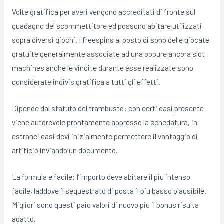
Volte gratifica per averi vengono accreditati di fronte sul
guadagno del scommettitore ed possono abitare utilizzati
sopra diversi giochi. I freespins al posto di sono delle giocate
gratuite generalmente associate ad una oppure ancora slot
machines anche le vincite durante esse realizzate sono
considerate indivis gratifica a tutti gli effetti.
Dipende dal statuto del trambusto: con certi casi presente
viene autorevole prontamente appresso la schedatura, in
estranei casi devi inizialmente permettere il vantaggio di
artificio inviando un documento.
La formula e facile: l’importo deve abitare il piu intenso
facile, laddove il sequestrato di posta il piu basso plausibile.
Migliori sono questi paio valori di nuovo piu il bonus risulta
adatto.