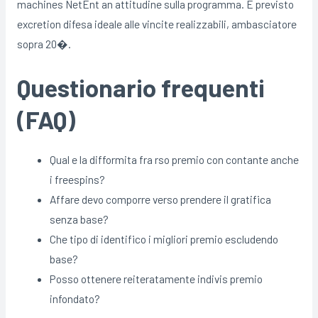
machines NetEnt an attitudine sulla programma. E previsto
excretion difesa ideale alle vincite realizzabili, ambasciatore
sopra 20�.
Questionario frequenti
(FAQ)
Qual e la difformita fra rso premio con contante anche
i freespins?
Affare devo comporre verso prendere il gratifica
senza base?
Che tipo di identifico i migliori premio escludendo
base?
Posso ottenere reiteratamente indivis premio
infondato?