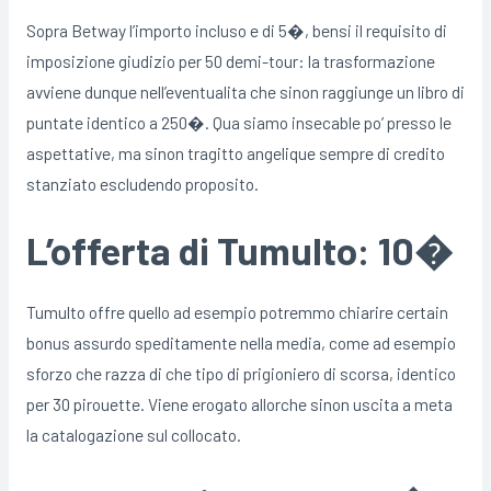
Sopra Betway l’importo incluso e di 5�, bensi il requisito di
imposizione giudizio per 50 demi-tour: la trasformazione
avviene dunque nell’eventualita che sinon raggiunge un libro di
puntate identico a 250�. Qua siamo insecable po’ presso le
aspettative, ma sinon tragitto angelique sempre di credito
stanziato escludendo proposito.
L’offerta di Tumulto: 10�
Tumulto offre quello ad esempio potremmo chiarire certain
bonus assurdo speditamente nella media, come ad esempio
sforzo che razza di che tipo di prigioniero di scorsa, identico
per 30 pirouette. Viene erogato allorche sinon uscita a meta
la catalogazione sul collocato.