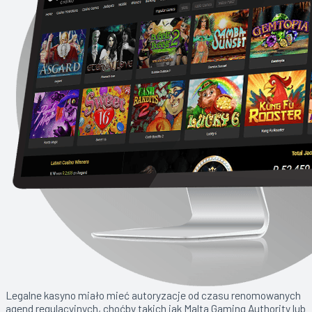
Legalne kasyno miało mieć autoryzacje od czasu renomowanych
agend regulacyjnych, choćby takich jak Malta Gaming Authority lub