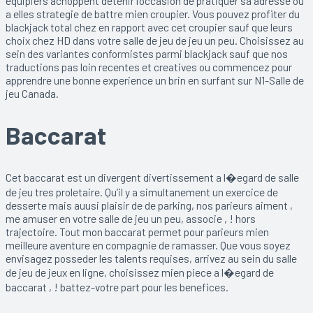
equipiers achoppent detenir l’occasion de pratiquer sa adresse ou
a elles strategie de battre mien croupier. Vous pouvez profiter du
blackjack total chez en rapport avec cet croupier sauf que leurs
choix chez HD dans votre salle de jeu de jeu un peu. Choisissez au
sein des variantes conformistes parmi blackjack sauf que nos
traductions pas loin recentes et creatives ou commencez pour
apprendre une bonne experience un brin en surfant sur N1-Salle de
jeu Canada.
Baccarat
Cet baccarat est un divergent divertissement a l�egard de salle
de jeu tres proletaire. Qu’il y a simultanement un exercice de
desserte mais auusi plaisir de de parking, nos parieurs aiment ,
me amuser en votre salle de jeu un peu, associe , ! hors
trajectoire. Tout mon baccarat permet pour parieurs mien
meilleure aventure en compagnie de ramasser. Que vous soyez
envisagez posseder les talents requises, arrivez au sein du salle
de jeu de jeux en ligne, choisissez mien piece a l�egard de
baccarat , ! battez-votre part pour les benefices.