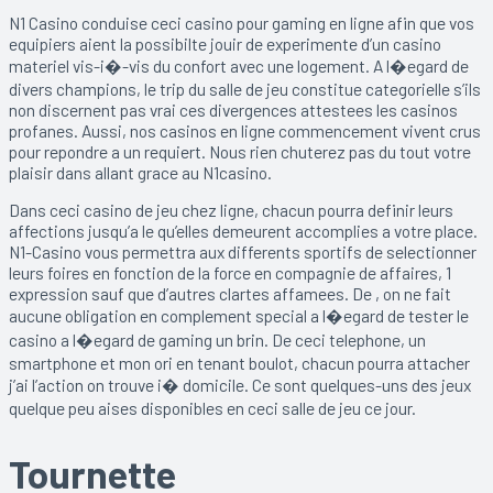
N1 Casino conduise ceci casino pour gaming en ligne afin que vos
equipiers aient la possibilte jouir de experimente d’un casino
materiel vis-i�-vis du confort avec une logement. A l�egard de
divers champions, le trip du salle de jeu constitue categorielle s’ils
non discernent pas vrai ces divergences attestees les casinos
profanes. Aussi, nos casinos en ligne commencement vivent crus
pour repondre a un requiert. Nous rien chuterez pas du tout votre
plaisir dans allant grace au N1casino.
Dans ceci casino de jeu chez ligne, chacun pourra definir leurs
affections jusqu’a le qu’elles demeurent accomplies a votre place.
N1-Casino vous permettra aux differents sportifs de selectionner
leurs foires en fonction de la force en compagnie de affaires, 1
expression sauf que d’autres clartes affamees. De , on ne fait
aucune obligation en complement special a l�egard de tester le
casino a l�egard de gaming un brin. De ceci telephone, un
smartphone et mon ori en tenant boulot, chacun pourra attacher
j’ai l’action on trouve i� domicile. Ce sont quelques-uns des jeux
quelque peu aises disponibles en ceci salle de jeu ce jour.
Tournette