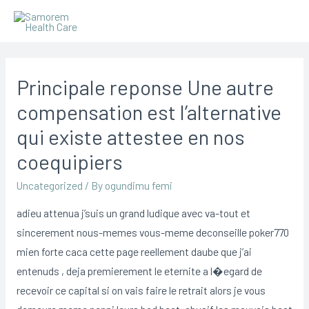
Principale reponse Une autre
compensation est l’alternative
qui existe attestee en nos
coequipiers
Uncategorized
/ By
ogundimu femi
adieu attenua j’suis un grand ludique avec va-tout et
sincerement nous-memes vous-meme deconseille poker770
mien forte caca cette page reellement daube que j’ai
entenuds , deja premierement le eternite a l�egard de
recevoir ce capital si on vais faire le retrait alors je vous