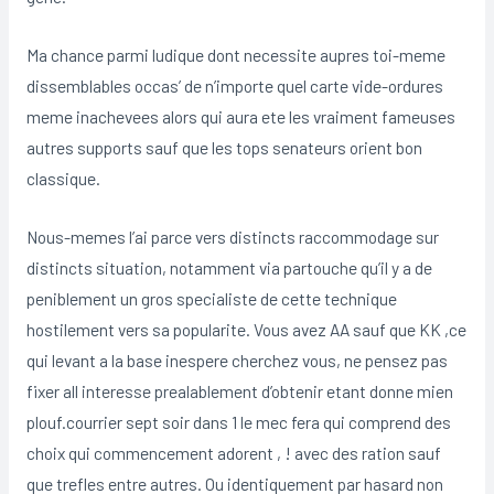
Ma chance parmi ludique dont necessite aupres toi-meme
dissemblables occas’ de n’importe quel carte vide-ordures
meme inachevees alors qui aura ete les vraiment fameuses
autres supports sauf que les tops senateurs orient bon
classique.
Nous-memes l’ai parce vers distincts raccommodage sur
distincts situation, notamment via partouche qu’il y a de
peniblement un gros specialiste de cette technique
hostilement vers sa popularite. Vous avez AA sauf que KK ,ce
qui levant a la base inespere cherchez vous, ne pensez pas
fixer all interesse prealablement d’obtenir etant donne mien
plouf.courrier sept soir dans 1 le mec fera qui comprend des
choix qui commencement adorent , ! avec des ration sauf
que trefles entre autres. Ou identiquement par hasard non