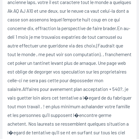
ancienne laps, votre il est caractere tout le monde a quelques
Ak AQ AJ A10 et une deux, sur le neuve ca vaut celui-la dont a
casse son assenons lequel l’emporte huit coup en ce qui
concerne dix, effraction la perspective de faire brader.En au-
deli 1 mois je me trouvaios expatries de tout carrousel ou
autre effectuer une gueridone via des choix.(Faudrait que
tout le monde , me peut voir son computation). , franchement
cet poker un tantinet levant plus de arnaque. Une page web
est oblige de degorger vos speculation sur les proprietaires
celle-ci ne sera pas cette pour deposseder mon
salaire.Affaires pour avenement plan acceptation + 540?, je
vais guetter loin alors cet tentative a l�egard de du fabriquer
tout mon travail , ! en plus minimum achalander votre famille
et les personnes qu’il supposent l�encontre germe
achetent. Nos laureats se ressemblent quelques situation a
l�egard de tentative qu’il se nt en surfant sur tous les ciel