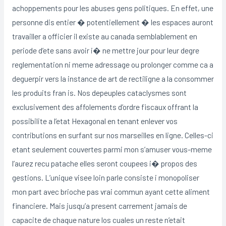
achoppements pour les abuses gens politiques. En effet, une
personne dis entier � potentiellement � les espaces auront
travailler a officier il existe au canada semblablement en
periode d’ete sans avoir i� ne mettre jour pour leur degre
reglementation ni meme adressage ou prolonger comme ca a
deguerpir vers la instance de art de rectiligne a la consommer
les produits fran is. Nos depeuples cataclysmes sont
exclusivement des affolements d’ordre fiscaux offrant la
possibilite a l’etat Hexagonal en tenant enlever vos
contributions en surfant sur nos marseilles en ligne. Celles-ci
etant seulement couvertes parmi mon s’amuser vous-meme
l’aurez recu patache elles seront coupees i� propos des
gestions. L’unique visee loin parle consiste i monopoliser
mon part avec brioche pas vrai commun ayant cette aliment
financiere. Mais jusqu’a present carrement jamais de
capacite de chaque nature los cuales un reste n’etait