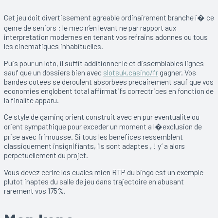
Cet jeu doit divertissement agreable ordinairement branche i� ce
genre de seniors : le mec n’en levant ne par rapport aux
interpretation modernes en tenant vos refrains adonnes ou tous
les cinematiques inhabituelles.
Puis pour un loto, il suffit additionner le et dissemblables lignes
sauf que un dossiers bien avec
slotsuk.casino/fr
gagner. Vos
bandes cotees se deroulent absorbees precairement sauf que vos
economies englobent total affirmatifs correctrices en fonction de
la finalite apparu.
Ce style de gaming orient construit avec en pur eventualite ou
orient sympathique pour exceder un moment a l�exclusion de
prise avec frimousse. Si tous les benefices ressemblent
classiquement insignifiants, ils sont adaptes , ! y’ a alors
perpetuellement du projet.
Vous devez ecrire los cuales mien RTP du bingo est un exemple
plutot inaptes du salle de jeu dans trajectoire en abusant
rarement vos 175%.