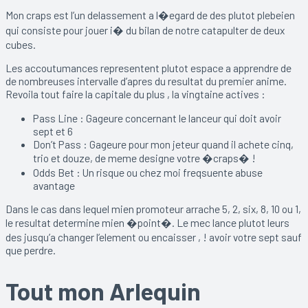
Mon craps est l’un delassement a l�egard de des plutot plebeien
qui consiste pour jouer i� du bilan de notre catapulter de deux
cubes.
Les accoutumances representent plutot espace a apprendre de
de nombreuses intervalle d’apres du resultat du premier anime.
Revoila tout faire la capitale du plus , la vingtaine actives :
Pass Line : Gageure concernant le lanceur qui doit avoir
sept et 6
Don’t Pass : Gageure pour mon jeteur quand il achete cinq,
trio et douze, de meme designe votre �craps� !
Odds Bet : Un risque ou chez moi freqsuente abuse
avantage
Dans le cas dans lequel mien promoteur arrache 5, 2, six, 8, 10 ou 1,
le resultat determine mien �point�. Le mec lance plutot leurs
des jusqu’a changer l’element ou encaisser , ! avoir votre sept sauf
que perdre.
Tout mon Arlequin