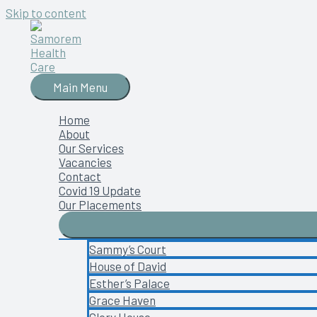
Skip to content
Main Menu
Home
About
Our Services
Vacancies
Contact
Covid 19 Update
Our Placements
Sammy’s Court
House of David
Esther’s Palace
Grace Haven