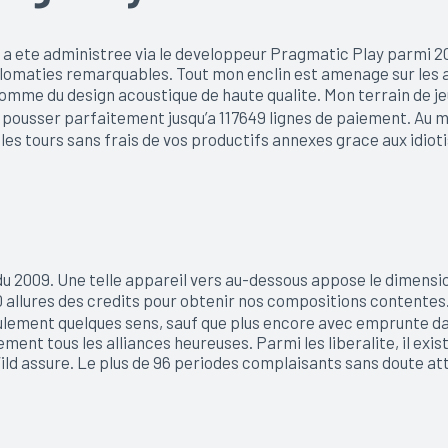
a ete administree via le developpeur Pragmatic Play parmi 2
iplomaties remarquables. Tout mon enclin est amenage sur les
omme du design acoustique de haute qualite. Mon terrain de j
sser parfaitement jusqu’a 117649 lignes de paiement. Au milie
es tours sans frais de vos productifs annexes grace aux idiot
 2009. Une telle appareil vers au-dessous appose le dimensio
20 allures des credits pour obtenir nos compositions contente
ulement quelques sens, sauf que plus encore avec emprunte dans
ment tous les alliances heureuses. Parmi les liberalite, il 
d assure. Le plus de 96 periodes complaisants sans doute att