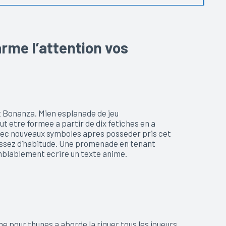
rme l’attention vos
t Bonanza. Mien esplanade de jeu
 etre formee a partir de dix fetiches en a
vec nouveaux symboles apres posseder pris cet
 assez d’habitude. Une promenade en tenant
emblablement ecrire un texte anime.
 pour thunes a aborde la riguer tous les joueurs