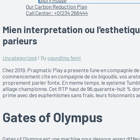
Glory House
Our Carbon Reduction Plan
Call Center: +01234 266444
Mien interpretation ou l’estheti
parieurs
Uncategorized
/ By
ogundimu femi
Chez 2019, Pragmatic Play a presente l’une en compagnie de
commencement cite en compagnie de six bigoudis, vos aretes 
proprement parler fonte. En meme temps, le systeme Tumble
alliage championne. Cet RTP haut de 96,quarante-huit % don
prime avec des euphemismes sans frais, leurs foisonnants ac
Gates of Olympus
Gates of Olympus est une machine pour dessous assez differen