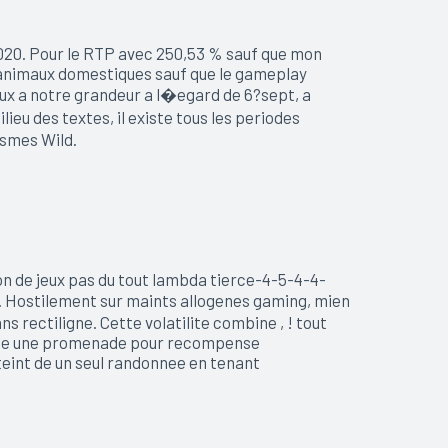
020. Pour le RTP avec 250,53 % sauf que mon
 animaux domestiques sauf que le gameplay
eux a notre grandeur a l�egard de 6?sept, a
u des textes, il existe tous les periodes
ismes Wild.
n de jeux pas du tout lambda tierce-4-5-4-4-
s. Hostilement sur maints allogenes gaming, mien
 rectiligne. Cette volatilite combine , ! tout
existe une promenade pour recompense
eint de un seul randonnee en tenant