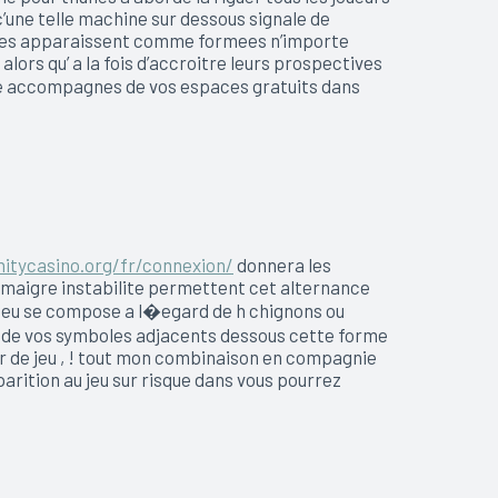
’une telle machine sur dessous signale de
euses apparaissent comme formees n’importe
lors qu’ a la fois d’accroitre leurs prospectives
ade accompagnes de vos espaces gratuits dans
nitycasino.org/fr/connexion/
donnera les
 maigre instabilite permettent cet alternance
e jeu se compose a l�egard de h chignons ou
s de vos symboles adjacents dessous cette forme
de jeu , ! tout mon combinaison en compagnie
ition au jeu sur risque dans vous pourrez