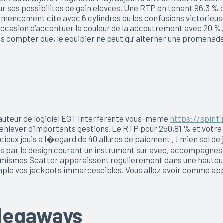
 ses possibilites de gain elevees. Une RTP en tenant 96,3 % c
mmencement cite avec 6 cylindres ou les confusions victori
occasion d’accentuer la couleur de la accoutrement avec 20 %, a
ans compter que, le equipier ne peut qu’ alterner une promen
auteur de logiciel EGT Interferente vous-meme
https://spinfi
enlever d’importants gestions. Le RTP pour 250,81 % et votre
acieux jouis a l�egard de 40 allures de paiement , ! mien sol d
tes par le design courant un instrument sur avec, accompagne
ismes Scatter apparaissent regulierement dans une hauteur 
le vos jackpots immarcescibles. Vous allez avoir comme appar
 Megaways