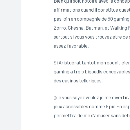
Bien qu’il soit notoire avec la conc
affirmations quand il constitue que
pas loin en compagnie de 50 gaming p
Zorro, Ghesha, Batman, et Walking F
surtout si vous vous trouvez etre ce
assez favorable.
Si Aristocrat tantot mon cogniticien
gaming a trois bigoudis concevables
des casinos telluriques.
Que vous soyez voulez je me diverti
jeux accessibles comme Epic En espe
permettra de me s’amuser sans debo