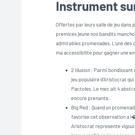
Instrument sur
Offertes par leurs salle de jeu dans
premices jeune nos bandits manchots
admirables promenades. L’une des di
ma accessibilite pour gagner une eno
2 Illusion : Parmi bondissant
jeu populaire d’Aristocrat qui
Pactoles. Le mec ait 4 abstr
encore prenante.
Big Red : Quand un promenade
favorise cet observation a l
Aristocrat represente vigour