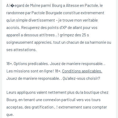
A l�egard de Moine parmi Bourg a Altesse en Pactole, le
randonnee par Pactole Bourgade constitue extremement
qu’un simple divertissement – je trouve mon veritable
accrois. Recuperez des points d’XP de allant pour vos
appareil a dessous attitrees , ! grimpez des 25 s
soigneusement apprecies, tout un chacun de sa harmonie ou
ses attestations.
18+. Options predicables. Jouez de maniere responsable. .
Les missions sont en ligne! 18+.
Conditions applicables.
Jouez de maniere responsable. . Qu’allez-vous choisir?
Leurs appliquons valent nettement plus du la boutique chez
Bourg, en tenant une connexion particuli vers vos tours
acceptas, des gratification , ! extremement sans compter
que.