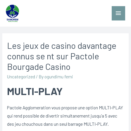
Les jeux de casino davantage
connus se nt sur Pactole
Bourgade Casino
Uncategorized
/ By
ogundimu femi
MULTI-PLAY
Pactole Agglomeration vous propose une option MULTI-PLAY
qui rend possible de divertir simultanement jusqu’a 5 avec
des jeu chouchous dans un seul barrage MULTI-PLAY.