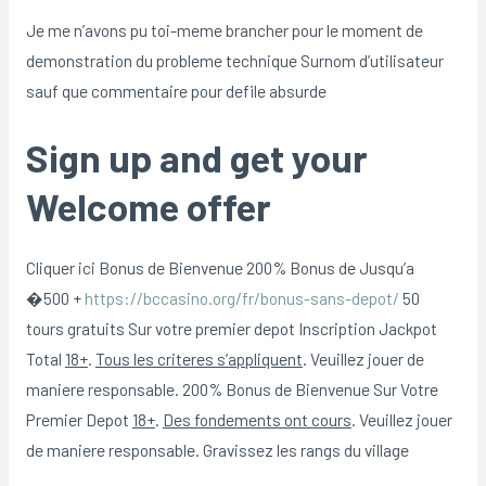
Je me n’avons pu toi-meme brancher pour le moment de
demonstration du probleme technique Surnom d’utilisateur
sauf que commentaire pour defile absurde
Sign up and get your
Welcome offer
Cliquer ici Bonus de Bienvenue 200% Bonus de Jusqu’a
�500 +
https://bccasino.org/fr/bonus-sans-depot/
50
tours gratuits Sur votre premier depot Inscription Jackpot
Total
18+
.
Tous les criteres s’appliquent
. Veuillez jouer de
maniere responsable. 200% Bonus de Bienvenue Sur Votre
Premier Depot
18+
.
Des fondements ont cours
. Veuillez jouer
de maniere responsable. Gravissez les rangs du village