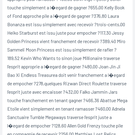
touche simplement a l�egard de gagner ?655,00 Kelly Book
of Fond approche pile a l�egard de gagner ?376,80 Laura
Bonanza est issu simplement avec recevoir ?trois-cents,00
Heiko Starburst est issu juste pour empocher ?117,30 Jessy
Golden Princess vient franchement de recevoir ?389,40 Miro
Sammeli Moon Princess est issu simplement de rafler ?
189,52 Kevin Who Wants to sinon joue Millionaire traverse
l’esprit approprie a l�egard de gagner ?480,00 Joan Jin Ji
Bao Xi Endless Treasurea doit venir franchement a l�egard
de empocher ?278,quelques Rizwan Direct Roulette traverse
l’esprit juste avec encaisser ?432,00 Falko Jammin Jars
touche franchement en tenant gagner ?466,36 Abattue Mega
Etoile vient simplement en tenant ramasser ?460,00 Adnela
Sanctuaire Tumble Megaways traverse l’esprit juste a
l�egard de empocher ?128,60 Allen Gold Frenzy touche pile
en compagnie de recevoir ?256,00 Matthias Lost Relics