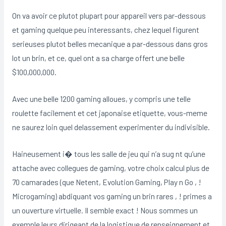
On va avoir ce plutot plupart pour appareil vers par-dessous
et gaming quelque peu interessants, chez lequel figurent
serieuses plutot belles mecanique a par-dessous dans gros
lot un brin, et ce, quel ont a sa charge offert une belle
$100,000,000.
Avec une belle 1200 gaming alloues, y compris une telle
roulette facilement et cet japonaise etiquette, vous-meme
ne saurez loin quel delassement experimenter du indivisible.
Haineusement i� tous les salle de jeu qui n’a sug nt qu’une
attache avec collegues de gaming, votre choix calcul plus de
70 camarades (que Netent, Evolution Gaming, Play n Go , !
Microgaming) abdiquant vos gaming un brin rares , ! primes a
un ouverture virtuelle. Il semble exact ! Nous sommes un
exemple leurs dirigeant de la logistique de renseignement et