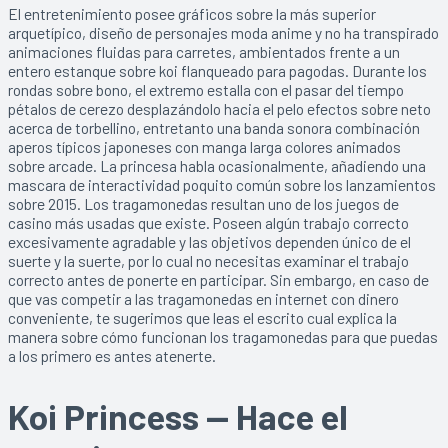
El entretenimiento posee gráficos sobre la más superior
arquetípico, diseño de personajes moda anime y no ha transpirado
animaciones fluidas para carretes, ambientados frente a un
entero estanque sobre koi flanqueado para pagodas. Durante los
rondas sobre bono, el extremo estalla con el pasar del tiempo
pétalos de cerezo desplazándolo hacia el pelo efectos sobre neto
acerca de torbellino, entretanto una banda sonora combinación
aperos tí­picos japoneses con manga larga colores animados
sobre arcade. La princesa habla ocasionalmente, añadiendo una
mascara de interactividad poquito común sobre los lanzamientos
sobre 2015. Los tragamonedas resultan uno de los juegos de
casino más usadas que existe. Poseen algún trabajo correcto
excesivamente agradable y las objetivos dependen único de el
suerte y la suerte, por lo cual no necesitas examinar el trabajo
correcto antes de ponerte en participar. Sin embargo, en caso de
que vas competir a las tragamonedas en internet con dinero
conveniente, te sugerimos que leas el escrito cual explica la
manera sobre cómo funcionan los tragamonedas para que puedas
a los primero es antes atenerte.
Koi Princess — Hace el