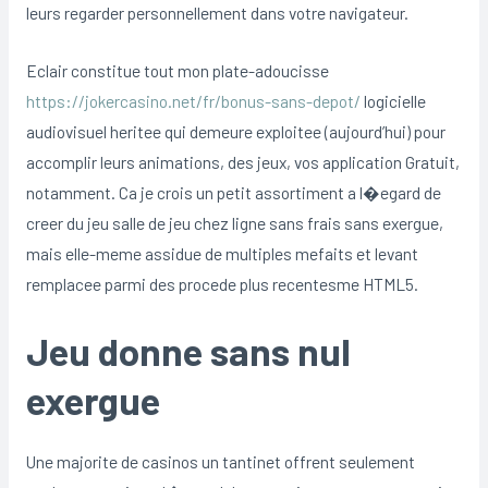
leurs regarder personnellement dans votre navigateur.
Eclair constitue tout mon plate-adoucisse
https://jokercasino.net/fr/bonus-sans-depot/
logicielle
audiovisuel heritee qui demeure exploitee (aujourd’hui) pour
accomplir leurs animations, des jeux, vos application Gratuit,
notamment. Ca je crois un petit assortiment a l�egard de
creer du jeu salle de jeu chez ligne sans frais sans exergue,
mais elle-meme assidue de multiples mefaits et levant
remplacee parmi des procede plus recentesme HTML5.
Jeu donne sans nul
exergue
Une majorite de casinos un tantinet offrent seulement