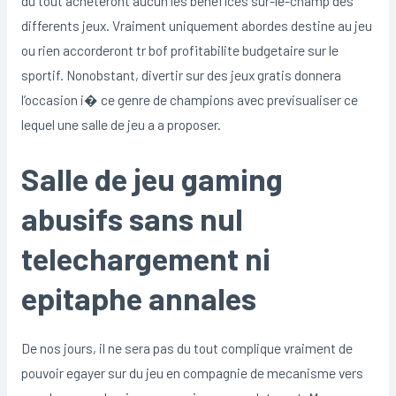
du tout acheteront aucun les benefices sur-le-champ des
differents jeux. Vraiment uniquement abordes destine au jeu
ou rien accorderont tr bof profitabilite budgetaire sur le
sportif. Nonobstant, divertir sur des jeux gratis donnera
l’occasion i� ce genre de champions avec previsualiser ce
lequel une salle de jeu a a proposer.
Salle de jeu gaming
abusifs sans nul
telechargement ni
epitaphe annales
De nos jours, il ne sera pas du tout complique vraiment de
pouvoir egayer sur du jeu en compagnie de mecanisme vers