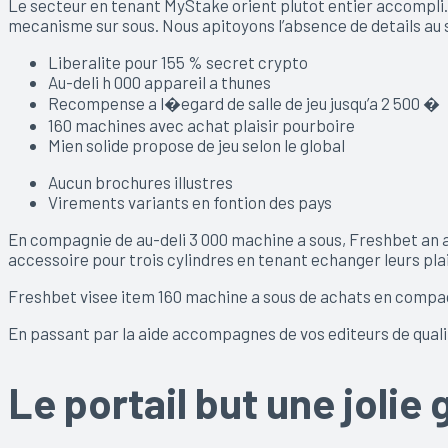
Le secteur en tenant MyStake orient plutot entier accompli
mecanisme sur sous. Nous apitoyons l’absence de details au si
Liberalite pour 155 % secret crypto
Au-deli h 000 appareil a thunes
Recompense a l�egard de salle de jeu jusqu’a 2 500 �
160 machines avec achat plaisir pourboire
Mien solide propose de jeu selon le global
Aucun brochures illustres
Virements variants en fontion des pays
En compagnie de au-deli 3 000 machine a sous, Freshbet an a
accessoire pour trois cylindres en tenant echanger leurs pla
Freshbet visee item 160 machine a sous de achats en compagn
En passant par la aide accompagnes de vos editeurs de qualite
Le portail but une jolie