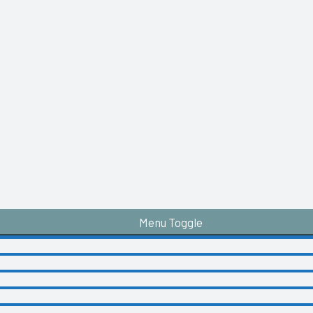
Menu Toggle