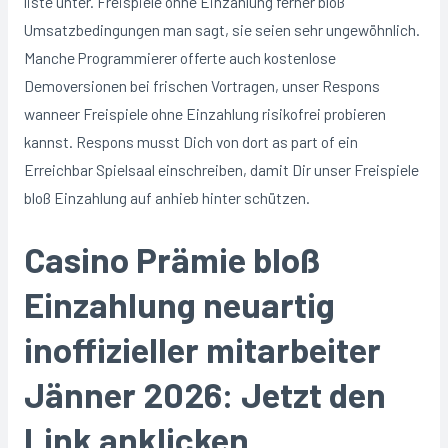
liste unter.
Freispiele ohne Einzahlung ferner bloß
Umsatzbedingungen man sagt, sie seien sehr ungewöhnlich.
Manche Programmierer offerte auch kostenlose
Demoversionen bei frischen Vortragen, unser Respons
wanneer Freispiele ohne Einzahlung risikofrei probieren
kannst. Respons musst Dich von dort as part of ein
Erreichbar Spielsaal einschreiben, damit Dir unser Freispiele
bloß Einzahlung auf anhieb hinter schützen.
Casino Prämie bloß
Einzahlung neuartig
inoffizieller mitarbeiter
Jänner 2026: Jetzt den
Link anklicken