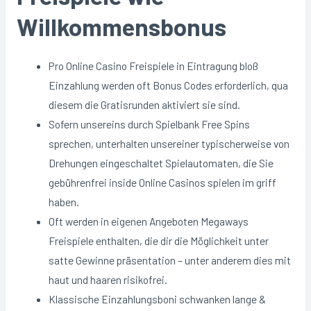
Willkommensbonus
Pro Online Casino Freispiele in Eintragung bloß
Einzahlung werden oft Bonus Codes erforderlich, qua
diesem die Gratisrunden aktiviert sie sind.
Sofern unsereins durch Spielbank Free Spins
sprechen, unterhalten unsereiner typischerweise von
Drehungen eingeschaltet Spielautomaten, die Sie
gebührenfrei inside Online Casinos spielen im griff
haben.
Oft werden in eigenen Angeboten Megaways
Freispiele enthalten, die dir die Möglichkeit unter
satte Gewinne präsentation – unter anderem dies mit
haut und haaren risikofrei.
Klassische Einzahlungsboni schwanken lange &