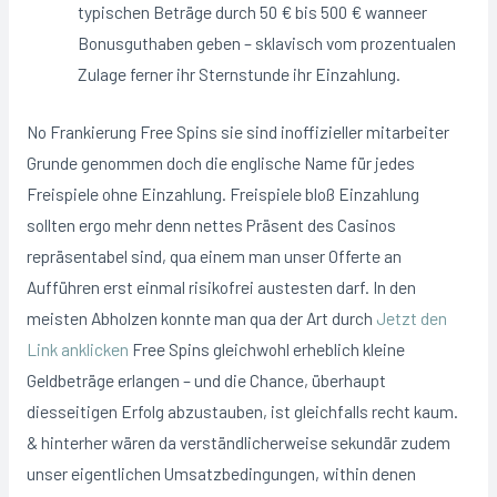
typischen Beträge durch 50 € bis 500 € wanneer
Bonusguthaben geben – sklavisch vom prozentualen
Zulage ferner ihr Sternstunde ihr Einzahlung.
No Frankierung Free Spins sie sind inoffizieller mitarbeiter
Grunde genommen doch die englische Name für jedes
Freispiele ohne Einzahlung. Freispiele bloß Einzahlung
sollten ergo mehr denn nettes Präsent des Casinos
repräsentabel sind, qua einem man unser Offerte an
Aufführen erst einmal risikofrei austesten darf. In den
meisten Abholzen konnte man qua der Art durch
Jetzt den
Link anklicken
Free Spins gleichwohl erheblich kleine
Geldbeträge erlangen – und die Chance, überhaupt
diesseitigen Erfolg abzustauben, ist gleichfalls recht kaum.
& hinterher wären da verständlicherweise sekundär zudem
unser eigentlichen Umsatzbedingungen, within denen