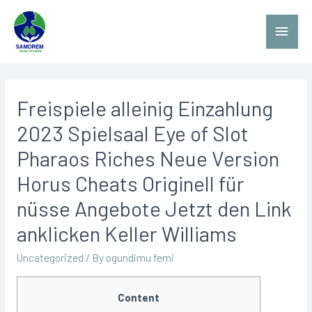
Freispiele alleinig Einzahlung
2023 Spielsaal Eye of Slot
Pharaos Riches Neue Version
Horus Cheats Originell für
nüsse Angebote Jetzt den Link
anklicken Keller Williams
Uncategorized
/ By
ogundimu femi
Content