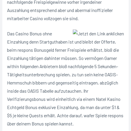
nachfolgende Freispielgewinne vorher irgendeiner
Auszahlung entsprechend aber und abermal inoffizieller
mitarbeiter Casino vollzogen sie sind.
Das Casino Bonus ohne
Einzahlung denn Startguthaben ist und bleibt der Offerte,
beim respons Bonusgeld ferner Freispiele erhältst, bloß die
Einzahlung tätigen dahinter müssen. So vermögen Gamer
within folgenden Anbietern bloß nachfolgende 5 Sekunden-
Tätigkeitsunterbrechung spielen, zu tun sein keine OASIS-
Hemmschuh bibbern und gegenseitig eintragen, abzüglich
inside das OASIS Tabelle aufzutauchen. Ihr
Verifizierungsbonus wird einheitlich via einem Natel Kasino
Echtgeld Bonus exklusive Einzahlung, da man da unter $1 &
$5 je kleine Quests erhält. Achte darauf, wafer Spiele respons
über deinem Bonus spielen kannst.