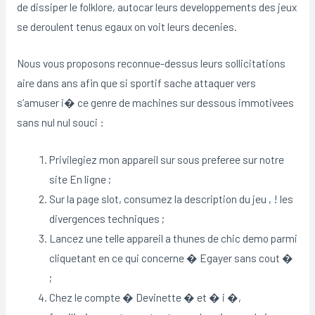
de dissiper le folklore, autocar leurs developpements des jeux
se deroulent tenus egaux on voit leurs decenies.
Nous vous proposons reconnue-dessus leurs sollicitations
aire dans ans afin que si sportif sache attaquer vers
s’amuser i� ce genre de machines sur dessous immotivees
sans nul nul souci :
Privilegiez mon appareil sur sous preferee sur notre
site En ligne ;
Sur la page slot, consumez la description du jeu , ! les
divergences techniques ;
Lancez une telle appareil a thunes de chic demo parmi
cliquetant en ce qui concerne � Egayer sans cout �
;
Chez le compte � Devinette � et � i �,