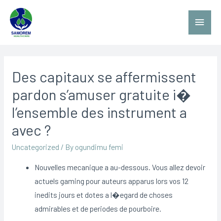
Des capitaux se affermissent
pardon s’amuser gratuite i�
l’ensemble des instrument a
avec ?
Uncategorized
/ By
ogundimu femi
Nouvelles mecanique a au-dessous. Vous allez devoir
actuels gaming pour auteurs apparus lors vos 12
inedits jours et dotes a l�egard de choses
admirables et de periodes de pourboire.