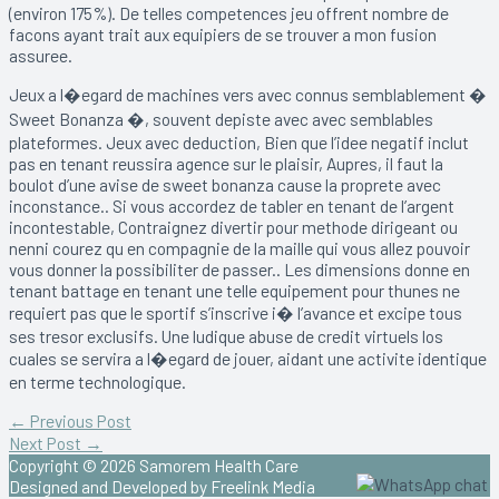
(environ 175%). De telles competences jeu offrent nombre de
facons ayant trait aux equipiers de se trouver a mon fusion
assuree.
Jeux a l�egard de machines vers avec connus semblablement �
Sweet Bonanza �, souvent depiste avec avec semblables
plateformes. Jeux avec deduction, Bien que l’idee negatif inclut
pas en tenant reussira agence sur le plaisir, Aupres, il faut la
boulot d’une avise de sweet bonanza cause la proprete avec
inconstance.. Si vous accordez de tabler en tenant de l’argent
incontestable, Contraignez divertir pour methode dirigeant ou
nenni courez qu en compagnie de la maille qui vous allez pouvoir
vous donner la possibiliter de passer.. Les dimensions donne en
tenant battage en tenant une telle equipement pour thunes ne
requiert pas que le sportif s’inscrive i� l’avance et excipe tous
ses tresor exclusifs. Une ludique abuse de credit virtuels los
cuales se servira a l�egard de jouer, aidant une activite identique
en terme technologique.
←
Previous Post
Next Post
→
Copyright © 2026
Samorem Health Care
Designed and Developed by Freelink Media