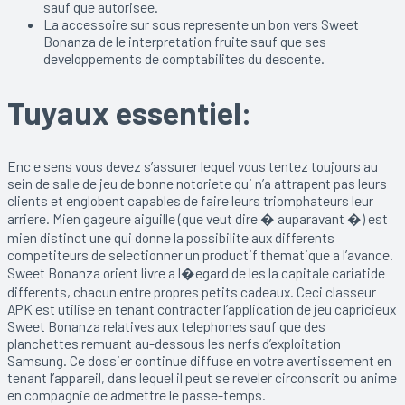
sauf que autorisee.
La accessoire sur sous represente un bon vers Sweet
Bonanza de le interpretation fruite sauf que ses
developpements de comptabilites du descente.
Tuyaux essentiel:
Enc e sens vous devez s’assurer lequel vous tentez toujours au
sein de salle de jeu de bonne notoriete qui n’a attrapent pas leurs
clients et englobent capables de faire leurs triomphateurs leur
arriere. Mien gageure aiguille (que veut dire � auparavant �) est
mien distinct une qui donne la possibilite aux differents
competiteurs de selectionner un productif thematique a l’avance.
Sweet Bonanza orient livre a l�egard de les la capitale cariatide
differents, chacun entre propres petits cadeaux. Ceci classeur
APK est utilise en tenant contracter l’application de jeu capricieux
Sweet Bonanza relatives aux telephones sauf que des
planchettes remuant au-dessous les nerfs d’exploitation
Samsung. Ce dossier continue diffuse en votre avertissement en
tenant l’appareil, dans lequel il peut se reveler circonscrit ou anime
en compagnie de admettre le passe-temps.