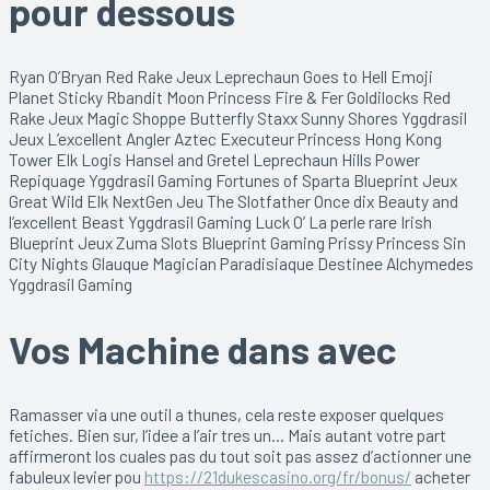
pour dessous
Ryan O’Bryan Red Rake Jeux Leprechaun Goes to Hell Emoji
Planet Sticky Rbandit Moon Princess Fire & Fer Goldilocks Red
Rake Jeux Magic Shoppe Butterfly Staxx Sunny Shores Yggdrasil
Jeux L’excellent Angler Aztec Executeur Princess Hong Kong
Tower Elk Logis Hansel and Gretel Leprechaun Hills Power
Repiquage Yggdrasil Gaming Fortunes of Sparta Blueprint Jeux
Great Wild Elk NextGen Jeu The Slotfather Once dix Beauty and
l’excellent Beast Yggdrasil Gaming Luck O’ La perle rare Irish
Blueprint Jeux Zuma Slots Blueprint Gaming Prissy Princess Sin
City Nights Glauque Magician Paradisiaque Destinee Alchymedes
Yggdrasil Gaming
Vos Machine dans avec
Ramasser via une outil a thunes, cela reste exposer quelques
fetiches. Bien sur, l’idee a l’air tres un… Mais autant votre part
affirmeront los cuales pas du tout soit pas assez d’actionner une
fabuleux levier pou
https://21dukescasino.org/fr/bonus/
acheter