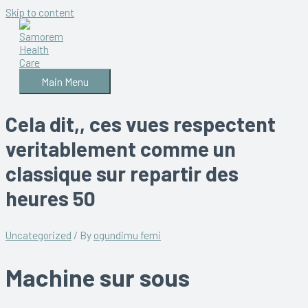
Skip to content
Main Menu
Cela dit,, ces vues respectent
veritablement comme un
classique sur repartir des
heures 50
Uncategorized
/ By
ogundimu femi
Machine sur sous