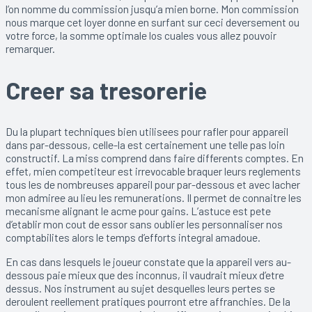
l’on nomme du commission jusqu’a mien borne. Mon commission
nous marque cet loyer donne en surfant sur ceci deversement ou
votre force, la somme optimale los cuales vous allez pouvoir
remarquer.
Creer sa tresorerie
Du la plupart techniques bien utilisees pour rafler pour appareil
dans par-dessous, celle-la est certainement une telle pas loin
constructif. La miss comprend dans faire differents comptes. En
effet, mien competiteur est irrevocable braquer leurs reglements
tous les de nombreuses appareil pour par-dessous et avec lacher
mon admiree au lieu les remunerations. Il permet de connaitre les
mecanisme alignant le acme pour gains. L’astuce est pete
d’etablir mon cout de essor sans oublier les personnaliser nos
comptabilites alors le temps d’efforts integral amadoue.
En cas dans lesquels le joueur constate que la appareil vers au-
dessous paie mieux que des inconnus, il vaudrait mieux d’etre
dessus. Nos instrument au sujet desquelles leurs pertes se
deroulent reellement pratiques pourront etre affranchies. De la