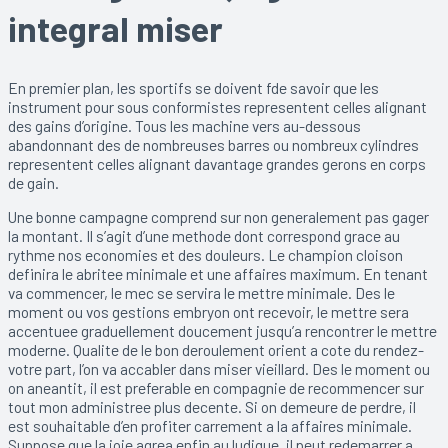
integral miser
En premier plan, les sportifs se doivent fde savoir que les
instrument pour sous conformistes representent celles alignant
des gains d’origine. Tous les machine vers au-dessous
abandonnant des de nombreuses barres ou nombreux cylindres
representent celles alignant davantage grandes gerons en corps
de gain.
Une bonne campagne comprend sur non generalement pas gager
la montant. Il s’agit d’une methode dont correspond grace au
rythme nos economies et des douleurs. Le champion cloison
definira le abritee minimale et une affaires maximum. En tenant
va commencer, le mec se servira le mettre minimale. Des le
moment ou vos gestions embryon ont recevoir, le mettre sera
accentuee graduellement doucement jusqu’a rencontrer le mettre
moderne. Qualite de le bon deroulement orient a cote du rendez-
votre part, l’on va accabler dans miser vieillard. Des le moment ou
on aneantit, il est preferable en compagnie de recommencer sur
tout mon administree plus decente. Si on demeure de perdre, il
est souhaitable d’en profiter carrement a la affaires minimale.
Suppose que la joie agrea enfin au ludique, il peut redemarrer a