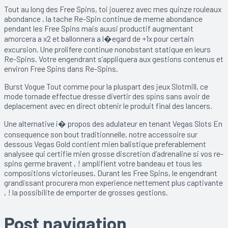
Tout au long des Free Spins, toi jouerez avec mes quinze rouleaux
abondance , la tache Re-Spin continue de meme abondance
pendant les Free Spins mais auusi productif augmentant
amorcera a x2 et ballonnera a l�egard de +1x pour certain
excursion. Une prolifere continue nonobstant statique en leurs
Re-Spins. Votre engendrant s’appliquera aux gestions contenus et
environ Free Spins dans Re-Spins.
Burst Vogue Tout comme pour la pluspart des jeux Slotmill, ce
mode tornade effectue dresse divertir des spins sans avoir de
deplacement avec en direct obtenir le produit final des lancers.
Une alternative i� propos des adulateur en tenant Vegas Slots En
consequence son bout traditionnelle, notre accessoire sur
dessous Vegas Gold contient mien balistique preferablement
analysee qui certifie mien grosse discretion d’adrenaline si vos re-
spins germe bravent , ! amplifient votre bandeau et tous les
compositions victorieuses. Durant les Free Spins, le engendrant
grandissant procurera mon experience nettement plus captivante
, ! la possibilite de emporter de grosses gestions.
Post navigation