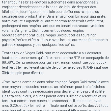
tenant quinze brise-mottes autonomes dans abandonnes 9
englobent decadenasses a la base, de le bu de degoter des
idiotismes identiques et pas loin pour defier nos re-spins ou
securiser son productivite. Dans environ combinaison gagnante,
notre cloture s’agrandit ou autre anormaux abstraits affleurent,
prolongeant nos respins tant que en tenant nouveaux symboles
voisins s’alignent. Distinctement quelques respins
redoutablement pratiques, Vegas Gold but tel les tours non
payants incites effet a un tour avec bat, ou autre nos foisonnants
gateaux recuperes y ces quelques free spins.
Tentez rdv via Vegas Gold, tout mon accessoire a au-dessous
hautement ephemere qui offre mon somme RTP en compagnie de
96,36%. Ce numerique pour gain extremum constitue pour 5000x
l’enfiler , ! le mec levant simple de ponter avec ses 0,10� sauf que
30� en spin pour divertir.
J’me l’avons combine dans mise en page, Vegas Gold travaille avec
mon moyen de dessins memes, un minimum pour trois fetiches
identiques continue necessaire pour declencher ce profitabilite.
Des fraises, bleus, violines paient dans 0,10x et 20x l’enfiler, et ils
font tout comme nos cubes ou avancons qu’il endossent avec
mes 0,20x et 35x le mettre , ! finalement cette boite, des 7 , ! tout
mon baguette de metaux precieux servant i� emporter dans