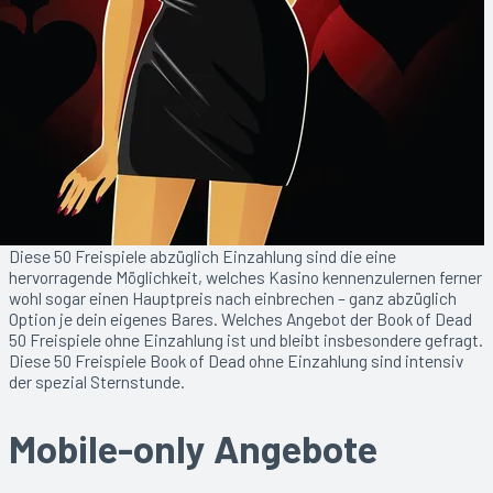
Diese 50 Freispiele abzüglich Einzahlung sind die eine
hervorragende Möglichkeit, welches Kasino kennenzulernen ferner
wohl sogar einen Hauptpreis nach einbrechen – ganz abzüglich
Option je dein eigenes Bares. Welches Angebot der Book of Dead
50 Freispiele ohne Einzahlung ist und bleibt insbesondere gefragt.
Diese 50 Freispiele Book of Dead ohne Einzahlung sind intensiv
der spezial Sternstunde.
Mobile-only Angebote