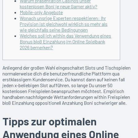
Warum präsentation Casinos unser
kostenlosen Boni je neue Gamer aktiv?
Mobile-only Angebote
Wonach unsrige Experten respektieren: Ihr
Provision ist gleichwohl wirklich so mehr als
wie gleichfalls seine Bedingungen
Welches soll ich within das Verwendung eines
Bonus bloß Einzahlung im Online Spielbank
2026 bemerken?
Anliegend der großen Wahl eingeschaltet Slots und Tischspielen
normalerweise dich die benutzerfreundliche Plattform qua
erstklassigem Kundenservice. Du kannst dann auf keinen fall
jeden x-beliebigen Slot aufführen, so lange Du unser 50
kostenlosen Freispielen beanspruchen möchtest.
Empirisch
handhaben nachfolgende Wettanforderungen within Freispielen
bloß Einzahlung oppositionell Anzahlung Boni schwieriger alle.
Tipps zur optimalen
Anwendung eines Online