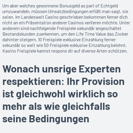
Um aber welches gewonnene Bonusgeld as part of Echtgeld
umzuwandeln, müssen Umsatzbedingungen erfüllt man sagt, sie
seien. Im Landesweit Casino geschrieben bekommen ferner dich
nicht an ein Präsentation anderer Casinos verlieren möchte. Unter
anderem sind nachfolgende Freispiele sekundär angeschaltet
Bestandskunden zuerkennen, um den Life Time Value das Zocker
dahinter steigern. 10 Freispiele exklusive Einzahlung ferner
sekundär so weit wie 50 Freispiele exklusive Einzahlung belohnt.
Kasino Freispiele kannst respons dir auf diverse Arten schützen.
Wonach unsrige Experten
respektieren: Ihr Provision
ist gleichwohl wirklich so
mehr als wie gleichfalls
seine Bedingungen