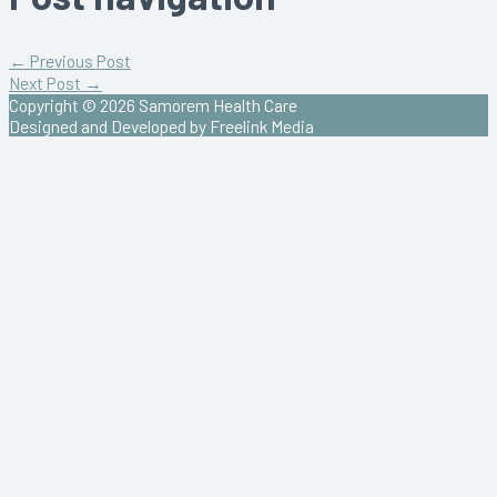
←
Previous Post
Next Post
→
Copyright © 2026
Samorem Health Care
Designed and Developed by Freelink Media