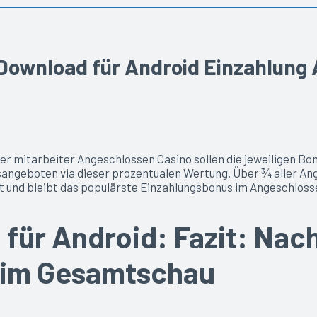
Download für Android Einzahlung A
er mitarbeiter Angeschlossen Casino sollen die jeweiligen B
angeboten via dieser prozentualen Wertung. Über ¾ aller An
t und bleibt das populärste Einzahlungsbonus im Angeschloss
ür Android: Fazit: Nac
6 im Gesamtschau