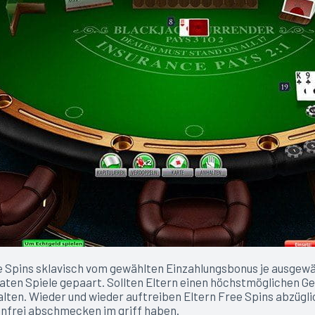
ee Spins sklavisch vom gewählten Einzahlungsbonus je ausgewä
ten Spiele gepaart. Sollten Eltern einen höchstmöglichen Gewi
halten. Wieder und wieder auftreiben Eltern Free Spins abzüg
enfrei abschmecken im griff haben.