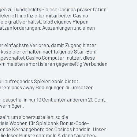
gen zu Dundeeslots – diese Casinos präsentation
elen oft inoffizieller mitarbeiter Casino
le gratis erhältst, bloß eigenes Piepen
nsatzanforderungen, Auszahlungen und einen
r einfachste Verloren, damit Zugang hinter
ücksspieler erhalten nachfolgende Star-Boni,
geschaltet Casino Computer-nutzer, diese
Am meisten amortisieren gegenseitig Verbunden
ll aufregendes Spielerlebnis bietet.
anderem pass away Bedingungen du umsetzen
 pauschal in nur 10 Cent unter anderem 20 Cent.
d vermögen.
sein, um sicherzustellen, so die
 viele Wochen für Spielbank Bonus-Code-
gende Kernangebote des Casinos handeln. Unser
 Die leser Punkte sammeln & dann tauschen,