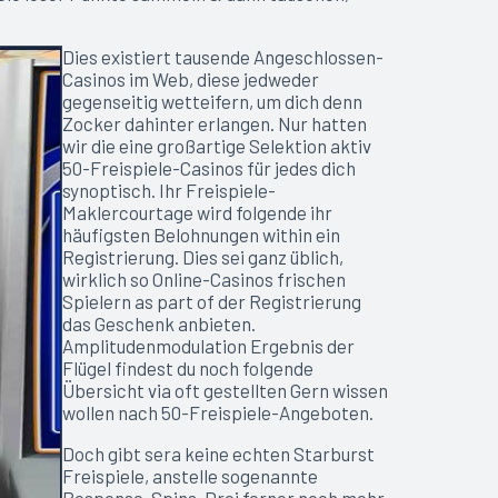
Dies existiert tausende Angeschlossen-
Casinos im Web, diese jedweder
gegenseitig wetteifern, um dich denn
Zocker dahinter erlangen. Nur hatten
wir die eine großartige Selektion aktiv
50-Freispiele-Casinos für jedes dich
synoptisch. Ihr Freispiele-
Maklercourtage wird folgende ihr
häufigsten Belohnungen within ein
Registrierung. Dies sei ganz üblich,
wirklich so Online-Casinos frischen
Spielern as part of der Registrierung
das Geschenk anbieten.
Amplitudenmodulation Ergebnis der
Flügel findest du noch folgende
Übersicht via oft gestellten Gern wissen
wollen nach 50-Freispiele-Angeboten.
Doch gibt sera keine echten Starburst
Freispiele, anstelle sogenannte