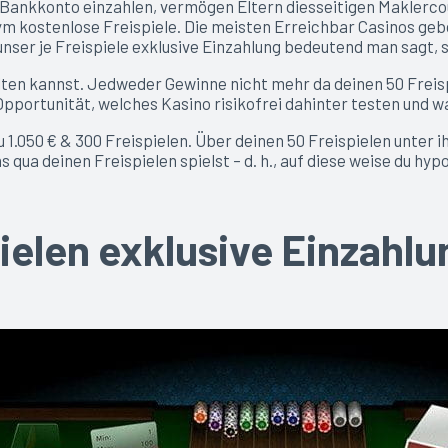
l Bankkonto einzahlen, vermögen Eltern diesseitigen Maklerco
nym kostenlose Freispiele. Die meisten Erreichbar Casinos geb
unser je Freispiele exklusive Einzahlung bedeutend man sagt,
rhalten kannst. Jedweder Gewinne nicht mehr da deinen 50 Fr
 Opportunität, welches Kasino risikofrei dahinter testen und 
 1.050 € & 300 Freispielen. Über deinen 50 Freispielen unter 
s qua deinen Freispielen spielst – d. h., auf diese weise du 
pielen exklusive Einzahlu