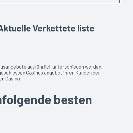
ktuelle Verkettete liste
onusangebote ausführlich unterschieden werden.
geschlossen Casinos angebot ihren Kunden den
en Casino!
hfolgende besten