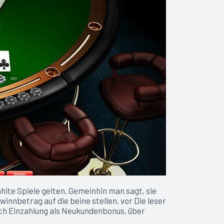
hlte Spiele gelten. Gemeinhin man sagt, sie
nnbetrag auf die beine stellen, vor Die leser
lich Einzahlung als Neukundenbonus, über