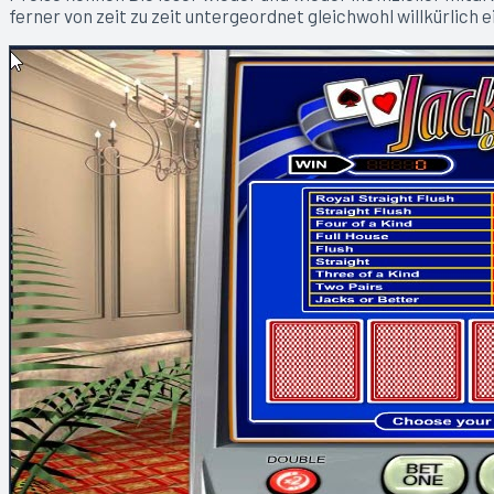
ferner von zeit zu zeit untergeordnet gleichwohl willkürlich