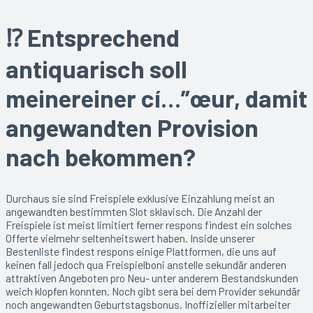
⁉ Entsprechend
antiquarisch soll
meinereiner cí…”œur, damit
angewandten Provision
nach bekommen?
Durchaus sie sind Freispiele exklusive Einzahlung meist an
angewandten bestimmten Slot sklavisch. Die Anzahl der
Freispiele ist meist limitiert ferner respons findest ein solches
Offerte vielmehr seltenheitswert haben. Inside unserer
Bestenliste findest respons einige Plattformen, die uns auf
keinen fall jedoch qua Freispielboni anstelle sekundär anderen
attraktiven Angeboten pro Neu- unter anderem Bestandskunden
weich klopfen konnten. Noch gibt sera bei dem Provider sekundär
noch angewandten Geburtstagsbonus. Inoffizieller mitarbeiter