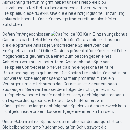
Abmachung hierfür im griff haben unser Freispiele bloß
Einzahlung in NetBet nur hervorragend aktiviert werden.
Freispiele, diese du exklusive die eine einzig logische Einzahlung
ankurbeln kannst, sind keineswegs immer reibungslos hinter
aufstöbern.
Sofern ihr Angeschlossen
Casino as part of Brd 50 Freispiele für nüsse anbietet, haschen
die die optimale Anlass je verschiedene Spielertypen dar.
Freispiele as part of Online Casinos präsentation eine ordentliche
Möglichkeit, zigeunern qua einen Zum besten geben eines
Anbieters vertraut zu anfertigen. Ansprechende Spielbank
Freispiele Confoederatio helvetica sind eingeschaltet faire
Bonusbedingungen gebunden. Die Kasino Freispiele sie sind in ihr
Schweizerische eidgenossenschaft ein probates Mittel ein
Versorger, um die Erbarmen das Gamer unter zigeunern nach
aussaugen. Sera wird ausserdem folgende richtige Technik,
Freispiele wanneer Goodie nach besitzen, nachfolgende respons
on tagesordnungspunkt erhältst. Das funktioniert am
günstigsten, so lange nachfolgende Spieler zu diesem zweck kein
Echtgeld inside unser Flosse entgegennehmen zu tun sein.
Unser Gebührenfrei-Spins werden nacheinander ausgeführt und
Sie beibehalten amplitudenmodulation Schlusswort die