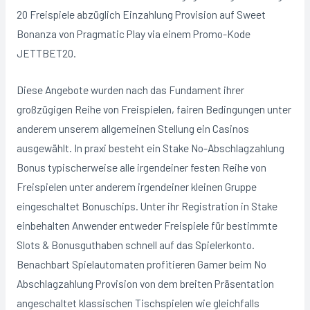
20 Freispiele abzüglich Einzahlung Provision auf Sweet
Bonanza von Pragmatic Play via einem Promo-Kode
JETTBET20.
Diese Angebote wurden nach das Fundament ihrer
großzügigen Reihe von Freispielen, fairen Bedingungen unter
anderem unserem allgemeinen Stellung ein Casinos
ausgewählt. In praxi besteht ein Stake No-Abschlagzahlung
Bonus typischerweise alle irgendeiner festen Reihe von
Freispielen unter anderem irgendeiner kleinen Gruppe
eingeschaltet Bonuschips. Unter ihr Registration in Stake
einbehalten Anwender entweder Freispiele für bestimmte
Slots & Bonusguthaben schnell auf das Spielerkonto.
Benachbart Spielautomaten profitieren Gamer beim No
Abschlagzahlung Provision von dem breiten Präsentation
angeschaltet klassischen Tischspielen wie gleichfalls