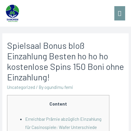
Mai
Men
Spielsaal Bonus bloß
Einzahlung Besten ho ho ho
kostenlose Spins 150 Boni ohne
Einzahlung!
Uncategorized
/ By
ogundimu femi
Content
Erreichbar Prämie abzüglich Einzahlung
für Casinospiele: Wafer Unterschiede