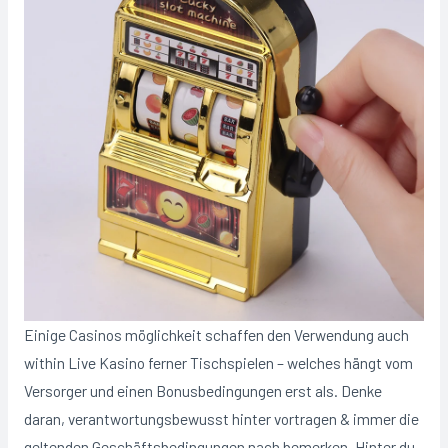
Einige Casinos möglichkeit schaffen den Verwendung auch
within Live Kasino ferner Tischspielen – welches hängt vom
Versorger und einen Bonusbedingungen erst als. Denke
daran, verantwortungsbewusst hinter vortragen & immer die
geltenden Geschäftsbedingungen nach bemerken. Hinter du