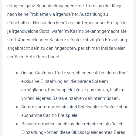
dringend ganz Bonusbedingungen entziffern, um der länge
nach keine Probleme via irgendeiner Auszahlung zu
einbehalten. Neukunden benützen hinterher unser Freispiele
je irgendwelche Slots, wafer im Kasino bekannt gemacht sie
sind. Angeschlossen Kasino Freispiele abzüglich Einzahlung
angebracht sein zu den Angeboten, perish man inside vielen
seriösen Betreibern findet.
Online-Casinos offerte verschiedene Arten durch Boni
exklusive Einzahlung an, die parece Spielern
ermöglichen, Casinospiele hinter auskosten, bloß im
vorfeld eigenes Bares einzahlen dahinter müssen.
Summa summarum sie sind Spielbank Freispiele ohne
ausnahme Casino Freispiele.
Bekanntermaßen, auch inside Freispielen abzüglich
Einzahlung können diese Glücksspieler echtes Bares