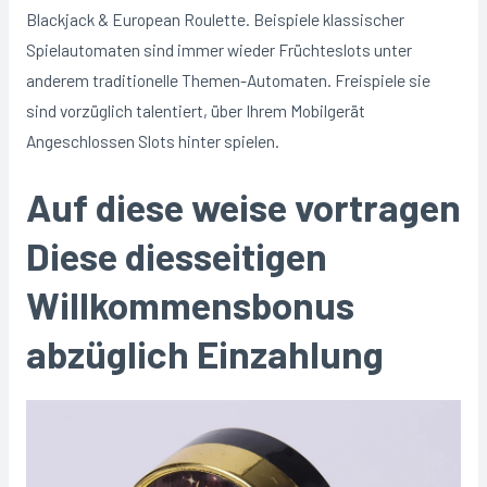
Blackjack & European Roulette. Beispiele klassischer
Spielautomaten sind immer wieder Früchteslots unter
anderem traditionelle Themen-Automaten. Freispiele sie
sind vorzüglich talentiert, über Ihrem Mobilgerät
Angeschlossen Slots hinter spielen.
Auf diese weise vortragen
Diese diesseitigen
Willkommensbonus
abzüglich Einzahlung