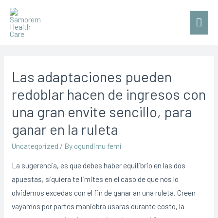
Mai
Men
Las adaptaciones pueden
redoblar hacen de ingresos con
una gran envite sencillo, para
ganar en la ruleta
Uncategorized
/ By
ogundimu femi
La sugerencia, es que debes haber equilibrio en las dos
apuestas, siquiera te limites en el caso de que nos lo
olvidemos excedas con el fin de ganar an una ruleta. Creen
vayamos por partes maniobra usaras durante costo, la