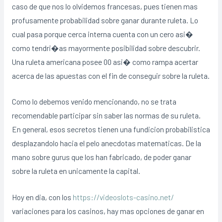
caso de que nos lo olvidemos francesas, pues tienen mas
profusamente probabilidad sobre ganar durante ruleta. Lo
cual pasa porque cerca interna cuenta con un cero asi�
como tendri�as mayormente posibilidad sobre descubrir.
Una ruleta americana posee 00 asi� como rampa acertar
acerca de las apuestas con el fin de conseguir sobre la ruleta.
Como lo debemos venido mencionando, no se trata
recomendable participar sin saber las normas de su ruleta.
En general, esos secretos tienen una fundicion probabilistica
desplazandolo hacia el pelo anecdotas matematicas. De la
mano sobre gurus que los han fabricado, de poder ganar
sobre la ruleta en unicamente la capital.
Hoy en dia, con los
https://videoslots-casino.net/
variaciones para los casinos, hay mas opciones de ganar en