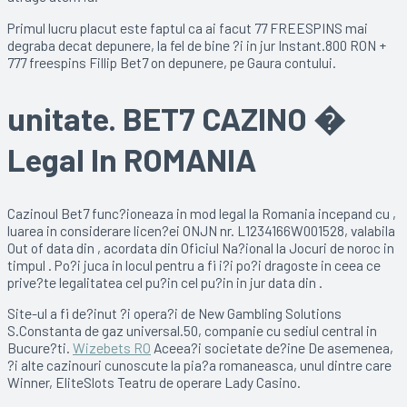
Primul lucru placut este faptul ca ai facut 77 FREESPINS mai
degraba decat depunere, la fel de bine ?i in jur Instant.800 RON +
777 freespins Fillip Bet7 on depunere, pe Gaura contului.
unitate. BET7 CAZINO �
Legal In ROMANIA
Cazinoul Bet7 func?ioneaza in mod legal la Romania incepand cu ,
luarea in considerare licen?ei ONJN nr. L1234166W001528, valabila
Out of data din , acordata din Oficiul Na?ional la Jocuri de noroc in
timpul . Po?i juca in locul pentru a fi i?i po?i dragoste in ceea ce
prive?te legalitatea cel pu?in cel pu?in in jur data din .
Site-ul a fi de?inut ?i opera?i de New Gambling Solutions
S.Constanta de gaz universal.50, companie cu sediul central in
Bucure?ti.
Wizebets RO
Aceea?i societate de?ine De asemenea,
?i alte cazinouri cunoscute la pia?a romaneasca, unul dintre care
Winner, EliteSlots Teatru de operare Lady Casino.