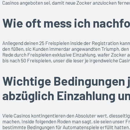
Casinos angeboten sei, damit neue Zocker anzulocken ferne
Wie oft mess ich nach
Anliegend deinen 25 Freispielen inside der Registration k
den füßen, sic Kunden immerdar angewandten Triumph, den s
Rede durch Freispielen exklusive Einzahlung, wafer Zocker 
bis nach 50 Freispielen, unser die leser je irgendwelche Ca
Wichtige Bedingungen j
abzüglich Einzahlung un
Viele Casinos kontingentieren den Absoluter wert, diesseit
machen. Inside folgenden Roden man sagt, sie seien unser 
bestimmte Bedingungen für Automatenspiele erfüllt hatten.