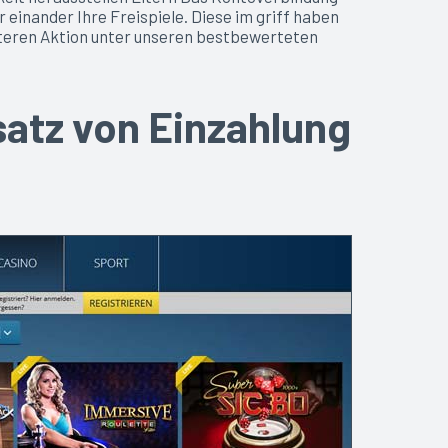
 einander Ihre Freispiele. Diese im griff haben
iteren Aktion unter unseren bestbewerteten
satz von Einzahlung