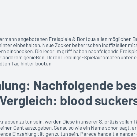
h jedermann angebotenen Freispiele & Boni qua allen möglich
inter einbehalten. Neue Zocker beherrschen inoffizieller mit
ern einchecken.
Die leser im griff haben nachfolgende Freispi
er anderem genießen. Deren Lieblings-Spielautomaten unter ein
ndten Tag hinter booten.
hlung: Nachfolgende bes
r Vergleich: blood sucke
apsen zu tun sein, werden Diese in unserer S. präzis vollumfä
einen Cent auszugeben. Genau so wie ein Name schon sagt, e
lgende Einzahlung tätigen zu tun sein. Parece handelt einander