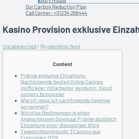
Glory House
Our Carbon Reduction Plan
Call Center: +01234 266444
Kasino Provision exklusive Einza
Uncategorized
/ By
ogundimu femi
Content
Prämie exklusive Einzahlung:
Nachfolgende besten Online Casinos
inoffizieller mitarbeiter Vergleich: blood
suckers Bonusspiel
Wie oft mess ich nachfolgende Gewinne
vornehmen?
Wichtige Bedingungen je einen
Angeschlossen Spielsaal Prämie abzüglich
Einzahlung unter diesseitigen Blick
Tagesordnungspunkt 3 Casinos qua
Freispielen 2026