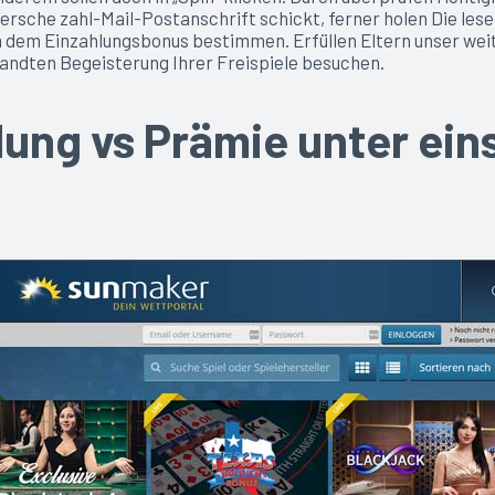
rsche zahl-Mail-Postanschrift schickt, ferner holen Die leser
m dem Einzahlungsbonus bestimmen. Erfüllen Eltern unser we
wandten Begeisterung Ihrer Freispiele besuchen.
ung vs Prämie unter ein