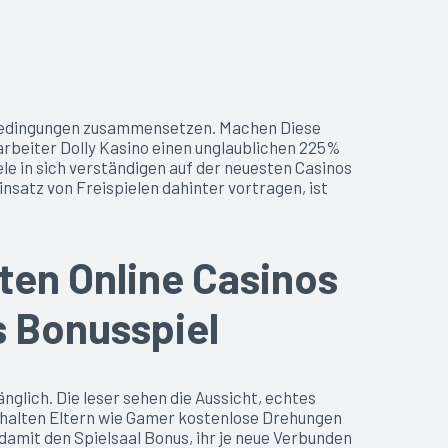
en Bedingungen zusammensetzen. Machen Diese
arbeiter Dolly Kasino einen unglaublichen 225%
ele in sich verständigen auf der neuesten Casinos
satz von Freispielen dahinter vortragen, ist
ten Online Casinos
rs Bonusspiel
nglich. Die leser sehen die Aussicht, echtes
rhalten Eltern wie Gamer kostenlose Drehungen
 damit den Spielsaal Bonus, ihr je neue Verbunden