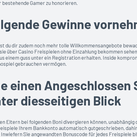
r bestehende Gamer zu honorieren.
folgende Gewinne vorne
annst du dir zudem noch mehr tolle Willkommensangebote bewa
ie über Casino Freispielen ohne Einzahlung bekommen sehen, a
aus einem guss unter ein Registration erhalten. Inside kompr
sinospiel gebrauchen vermögen.
e einen Angeschlossen S
ter diesseitigen Blick
igen Eltern bei folgenden Boni divergieren können, unabhängi
Freispiele Ihrem Bankkonto automatisch gutgeschrieben, dahi
 Inwiefern Sie angewandten Bonuscode für jedes Freispiele 