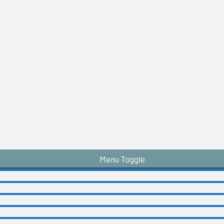
Menu Toggle