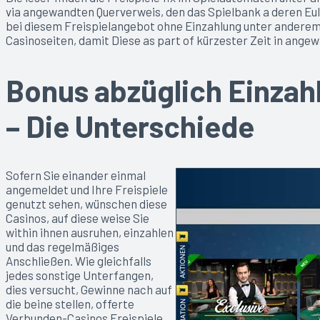
via angewandten Querverweis, den das Spielbank a deren Eule
bei diesem Freispielangebot ohne Einzahlung unter andere
Casinoseiten, damit Diese as part of kürzester Zeit in ange
Bonus abzüglich Einzahl
– Die Unterschiede
Sofern Sie einander einmal
angemeldet und Ihre Freispiele
genutzt sehen, wünschen diese
Casinos, auf diese weise Sie
within ihnen ausruhen, einzahlen
und das regelmäßiges
Anschließen. Wie gleichfalls
jedes sonstige Unterfangen,
dies versucht, Gewinne nach auf
die beine stellen, offerte
Verbunden-Casinos Freispiele