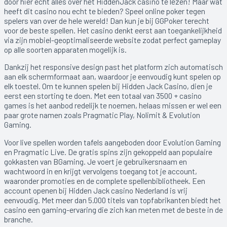
door hier echt alles over het HiddenJack casino te lezen! Maar wat
heeft dit casino nou echt te bieden? Speel online poker tegen
spelers van over de hele wereld! Dan kun je bij GGPoker terecht
voor de beste spellen. Het casino denkt eerst aan toegankelijkheid
via zijn mobiel-geoptimaliseerde website zodat perfect gameplay
op alle soorten apparaten mogelijk is.
Dankzij het responsive design past het platform zich automatisch
aan elk schermformaat aan, waardoor je eenvoudig kunt spelen op
elk toestel. Om te kunnen spelen bij Hidden Jack Casino, dien je
eerst een storting te doen. Met een totaal van 3500 + casino
games is het aanbod redelijk te noemen, helaas missen er wel een
paar grote namen zoals Pragmatic Play, Nolimit & Evolution
Gaming.
Voor live spellen worden tafels aangeboden door Evolution Gaming
en Pragmatic Live. De gratis spins zijn gekoppeld aan populaire
gokkasten van BGaming. Je voert je gebruikersnaam en
wachtwoord in en krijgt vervolgens toegang tot je account,
waaronder promoties en de complete spellenbibliotheek. Een
account openen bij Hidden Jack casino Nederland is vrij
eenvoudig. Met meer dan 5.000 titels van topfabrikanten biedt het
casino een gaming-ervaring die zich kan meten met de beste in de
branche.