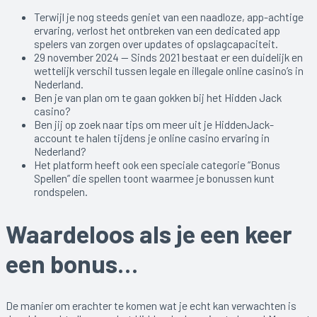
Terwijl je nog steeds geniet van een naadloze, app-achtige
ervaring, verlost het ontbreken van een dedicated app
spelers van zorgen over updates of opslagcapaciteit.
29 november 2024 — Sinds 2021 bestaat er een duidelijk en
wettelijk verschil tussen legale en illegale online casino’s in
Nederland.
Ben je van plan om te gaan gokken bij het Hidden Jack
casino?
Ben jij op zoek naar tips om meer uit je HiddenJack-
account te halen tijdens je online casino ervaring in
Nederland?
Het platform heeft ook een speciale categorie “Bonus
Spellen” die spellen toont waarmee je bonussen kunt
rondspelen.
Waardeloos als je een keer
een bonus…
De manier om erachter te komen wat je echt kan verwachten is