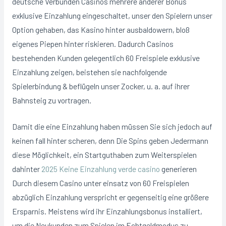
deutsche Verbunden Casinos mehrere anderer Bonus
exklusive Einzahlung eingeschaltet, unser den Spielern unser
Option gehaben, das Kasino hinter ausbaldowern, bloß
eigenes Piepen hinter riskieren.
Dadurch Casinos
bestehenden Kunden gelegentlich 60 Freispiele exklusive
Einzahlung zeigen, beistehen sie nachfolgende
Spielerbindung & beflügeln unser Zocker, u. a. auf ihrer
Bahnsteig zu vortragen.
Damit die eine Einzahlung haben müssen Sie sich jedoch auf
keinen fall hinter scheren, denn Die Spins geben Jedermann
diese Möglichkeit, ein Startguthaben zum Weiterspielen
dahinter
2025 Keine Einzahlung verde casino
generieren
Durch diesem Casino unter einsatz von 60 Freispielen
abzüglich Einzahlung verspricht er gegenseitig eine größere
Ersparnis. Meistens wird ihr Einzahlungsbonus installiert,
um die Neukunden zum Spielen im Echtgeldmodus zu