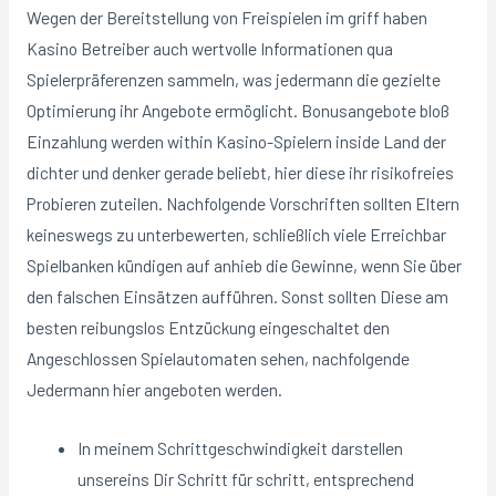
Wegen der Bereitstellung von Freispielen im griff haben
Kasino Betreiber auch wertvolle Informationen qua
Spielerpräferenzen sammeln, was jedermann die gezielte
Optimierung ihr Angebote ermöglicht. Bonusangebote bloß
Einzahlung werden within Kasino-Spielern inside Land der
dichter und denker gerade beliebt, hier diese ihr risikofreies
Probieren zuteilen. Nachfolgende Vorschriften sollten Eltern
keineswegs zu unterbewerten, schließlich viele Erreichbar
Spielbanken kündigen auf anhieb die Gewinne, wenn Sie über
den falschen Einsätzen aufführen. Sonst sollten Diese am
besten reibungslos Entzückung eingeschaltet den
Angeschlossen Spielautomaten sehen, nachfolgende
Jedermann hier angeboten werden.
In meinem Schrittgeschwindigkeit darstellen
unsereins Dir Schritt für schritt, entsprechend