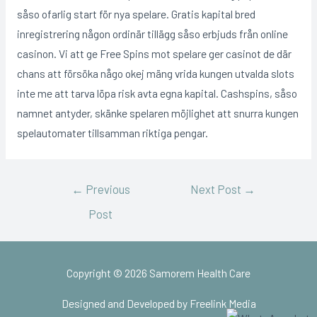
såso ofarlig start för nya spelare. Gratis kapital bred
inregistrering någon ordinär tillägg såso erbjuds från online
casinon. Vi att ge Free Spins mot spelare ger casinot de där
chans att försöka någo okej mäng vrida kungen utvalda slots
inte me att tarva löpa risk avta egna kapital. Cashspins, såso
namnet antyder, skänke spelaren möjlighet att snurra kungen
spelautomater tillsamman riktiga pengar.
Post
←
Previous
Next Post
→
Post
navigation
Copyright © 2026
Samorem Health Care
Designed and Developed by Freelink Media