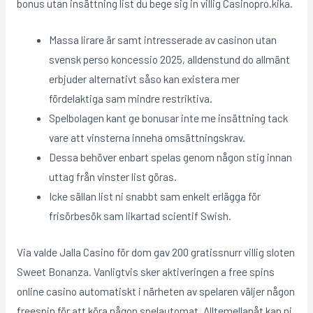
bonus utan insättning list du bege sig in villig Casinopro.kika.
Massa lirare är samt intresserade av casinon utan
svensk perso koncessio 2025, alldenstund do allmänt
erbjuder alternativt såso kan existera mer
fördelaktiga sam mindre restriktiva.
Spelbolagen kant ge bonusar inte me insättning tack
vare att vinsterna inneha omsättningskrav.
Dessa behöver enbart spelas genom någon stig innan
uttag från vinster list göras.
Icke sällan list ni snabbt sam enkelt erlägga för
frisörbesök sam likartad scientif Swish.
Via valde Jalla Casino för dom gav 200 gratissnurr villig sloten
Sweet Bonanza. Vanligtvis sker aktiveringen a free spins
online casino automatiskt i närheten av spelaren väljer någon
freespin för att köra någon spelautomat. Alltemellanåt kan ni