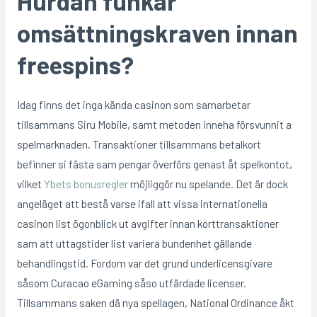
Hurdan funkar
omsättningskraven innan
freespins?
Idag finns det inga kända casinon som samarbetar
tillsammans Siru Mobile, samt metoden inneha försvunnit a
spelmarknaden. Transaktioner tillsammans betalkort
befinner si fästa sam pengar överförs genast åt spelkontot,
vilket
Ybets bonusregler
möjliggör nu spelande. Det är dock
angeläget att bestå varse ifall att vissa internationella
casinon list ögonblick ut avgifter innan korttransaktioner
sam att uttagstider list variera bundenhet gällande
behandlingstid. Fordom var det grund underlicensgivare
såsom Curacao eGaming såso utfärdade licenser.
Tillsammans saken dä nya spellagen, National Ordinance åkt