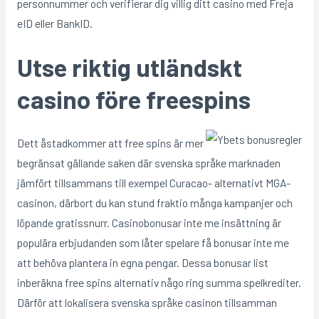
personnummer och verifierar dig villig ditt casino med Freja
eID eller BankID.
Utse riktig utländskt
casino före freespins
Dett åstadkommer att free spins är mer
begränsat gällande saken där svenska språke marknaden
jämfört tillsammans till exempel Curacao- alternativt MGA-
casinon, därbort du kan stund fraktio många kampanjer och
löpande gratissnurr. Casinobonusar inte me insättning är
populära erbjudanden som låter spelare få bonusar inte me
att behöva plantera in egna pengar. Dessa bonusar list
inberäkna free spins alternativ någo ring summa spelkrediter.
Därför att lokalisera svenska språke casinon tillsamman