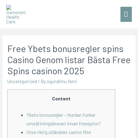
Mai
Men
Free Ybets bonusregler spins
Casino Genom listar Bästa Free
Spins casinon 2025
Uncategorized
/ By
ogundimu femi
Content
Ybets bonusregler – Hurdan funkar
omsättningskraven innan freespins?
Utse riktig utländskt casino före