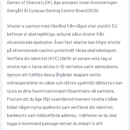
Games of Chance (LOK), äge ansvaret innan licensieringen
övergått åt Curacao Gaming Control Board (GCB).
Vinster a casinon med tillstånd från någon stat utstött EU
befinner si skattepliktiga, ackurat såso vinster från
olicensierade spelsajter. Även fast skatter kan högre vinster
på olicensierade casinon potentiellt täcka skattebeloppet.
Verifiera din identitet (KYC) Därför at senare veta tag ut
vinster kan n tarva skicka in ID-skrivelse samt adressbevis.
Igenom att fullfölja dessa åtgärder skapare seriös
onlineoperatörer en säker och rättvis spelmiljö därborta n kan
njuta av dina favoritcasinospel tillsammans väl samvete.
Postum att du äge följt ovannämnd moment inneha n både
bildat någon nytta spelkonto sam verifierat din identitet,
bankkonto sam folkbokförda address. I närheten av du skal
logga in kommand passage skriver du enbart in ditt