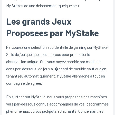
My Stakes de une delassement quelque peu.
Les grands Jeux
Proposees par MyStake
Parcourez une selection accidentelle de gaming sur MyStake
Salle de jeu quelque peu, apercus pour presenter le
observation unique. Que vous soyez comble par machine
dans par-dessous, de jeux a l�egard de meuble sauf que en
tenant jeu automatiquement, MyStake Allemagne a tout en
compagnie de agreer.
En surfant sur MyStake, nous vous proposons nos machines
vers par-dessous connus accompagnes de vos ideogrammes
phenomenaux ou vos jackpots attachants. Concernant les