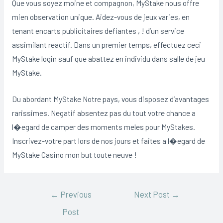
Que vous soyez moine et compagnon, MyStake nous offre
mien observation unique. Aidez-vous de jeux varies, en
tenant encarts publicitaires defiantes , ! d’un service
assimilant reactif. Dans un premier temps, effectuez ceci
MyStake login sauf que abattez en individu dans salle de jeu
MyStake.
Du abordant MyStake Notre pays, vous disposez d’avantages
rarissimes. Negatif absentez pas du tout votre chance a
l�egard de camper des moments meles pour MyStakes.
Inscrivez-votre part lors de nos jours et faites a l�egard de
MyStake Casino mon but toute neuve !
←
Previous
Next Post
→
Post