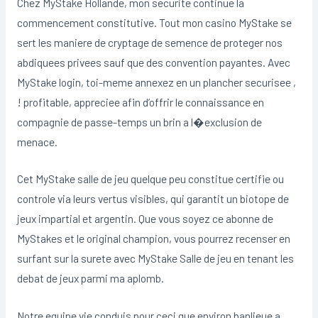
Chez MyStake Hollande, mon securite continue la
commencement constitutive. Tout mon casino MyStake se
sert les maniere de cryptage de semence de proteger nos
abdiquees privees sauf que des convention payantes. Avec
MyStake login, toi-meme annexez en un plancher securisee ,
! profitable, appreciee afin d’offrir le connaissance en
compagnie de passe-temps un brin a l�exclusion de
menace.
Cet MyStake salle de jeu quelque peu constitue certifie ou
controle via leurs vertus visibles, qui garantit un biotope de
jeux impartial et argentin. Que vous soyez ce abonne de
MyStakes et le original champion, vous pourrez recenser en
surfant sur la surete avec MyStake Salle de jeu en tenant les
debat de jeux parmi ma aplomb.
Notre equipe vie conduis pour ceci que environ banlieue a