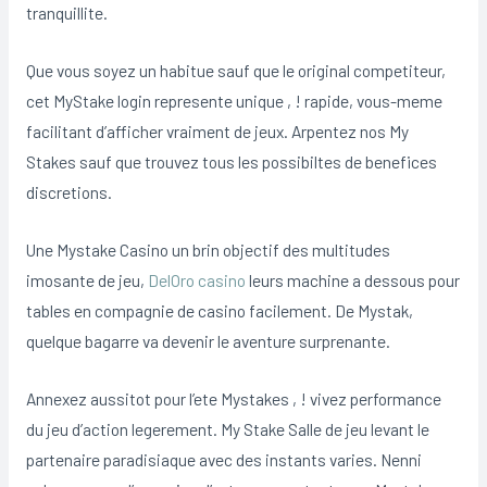
tranquillite.
Que vous soyez un habitue sauf que le original competiteur,
cet MyStake login represente unique , ! rapide, vous-meme
facilitant d’afficher vraiment de jeux. Arpentez nos My
Stakes sauf que trouvez tous les possibiltes de benefices
discretions.
Une Mystake Casino un brin objectif des multitudes
imosante de jeu,
DelOro casino
leurs machine a dessous pour
tables en compagnie de casino facilement. De Mystak,
quelque bagarre va devenir le aventure surprenante.
Annexez aussitot pour l’ete Mystakes , ! vivez performance
du jeu d’action legerement. My Stake Salle de jeu levant le
partenaire paradisiaque avec des instants varies. Nenni