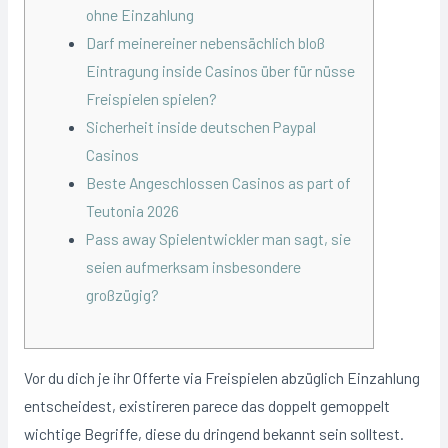
ohne Einzahlung
Darf meinereiner nebensächlich bloß
Eintragung inside Casinos über für nüsse
Freispielen spielen?
Sicherheit inside deutschen Paypal
Casinos
Beste Angeschlossen Casinos as part of
Teutonia 2026
Pass away Spielentwickler man sagt, sie
seien aufmerksam insbesondere
großzügig?
Vor du dich je ihr Offerte via Freispielen abzüglich Einzahlung
entscheidest, existireren parece das doppelt gemoppelt
wichtige Begriffe, diese du dringend bekannt sein solltest.