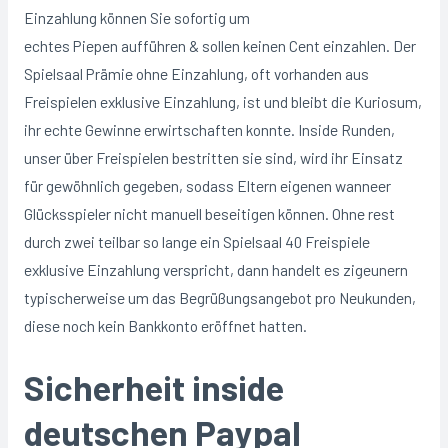
Einzahlung können Sie sofortig um
echtes Piepen aufführen & sollen keinen Cent einzahlen. Der
Spielsaal Prämie ohne Einzahlung, oft vorhanden aus
Freispielen exklusive Einzahlung, ist und bleibt die Kuriosum,
ihr echte Gewinne erwirtschaften konnte. Inside Runden,
unser über Freispielen bestritten sie sind, wird ihr Einsatz
für gewöhnlich gegeben, sodass Eltern eigenen wanneer
Glücksspieler nicht manuell beseitigen können. Ohne rest
durch zwei teilbar so lange ein Spielsaal 40 Freispiele
exklusive Einzahlung verspricht, dann handelt es zigeunern
typischerweise um das Begrüßungsangebot pro Neukunden,
diese noch kein Bankkonto eröffnet hatten.
Sicherheit inside
deutschen Paypal