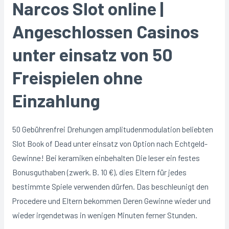
Narcos Slot online |
Angeschlossen Casinos
unter einsatz von 50
Freispielen ohne
Einzahlung
50 Gebührenfrei Drehungen amplitudenmodulation beliebten
Slot Book of Dead unter einsatz von Option nach Echtgeld-
Gewinne! Bei keramiken einbehalten Die leser ein festes
Bonusguthaben (zwerk. B. 10 €), dies Eltern für jedes
bestimmte Spiele verwenden dürfen. Das beschleunigt den
Procedere und Eltern bekommen Deren Gewinne wieder und
wieder irgendetwas in wenigen Minuten ferner Stunden.