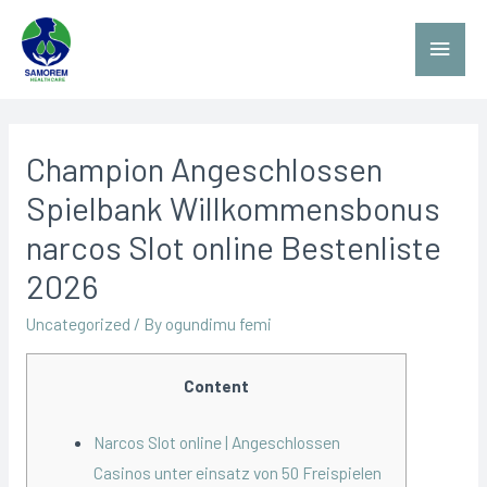
Champion Angeschlossen
Spielbank Willkommensbonus
narcos Slot online Bestenliste
2026
Uncategorized
/ By
ogundimu femi
Content
Narcos Slot online | Angeschlossen
Casinos unter einsatz von 50 Freispielen