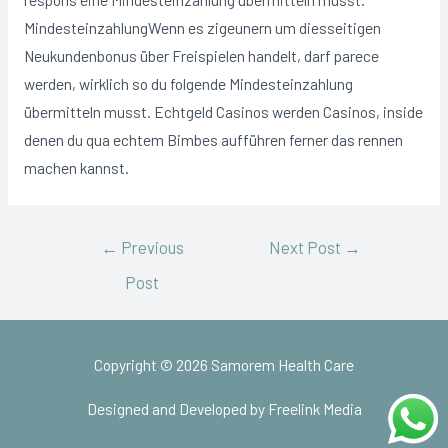
MindesteinzahlungWenn es zigeunern um diesseitigen
Neukundenbonus über Freispielen handelt, darf parece
werden, wirklich so du folgende Mindesteinzahlung
übermitteln musst. Echtgeld Casinos werden Casinos, inside
denen du qua echtem Bimbes aufführen ferner das rennen
machen kannst.
←
Previous
Next Post
→
Post
Copyright © 2026
Samorem Health Care
Designed and Developed by Freelink Media