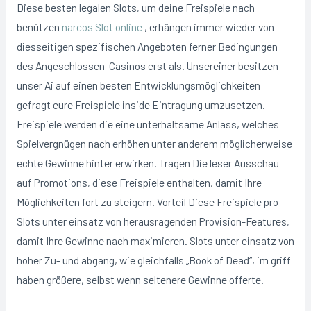
Diese besten legalen Slots, um deine Freispiele nach
benützen
narcos Slot online
, erhängen immer wieder von
diesseitigen spezifischen Angeboten ferner Bedingungen
des Angeschlossen-Casinos erst als. Unsereiner besitzen
unser Ai auf einen besten Entwicklungsmöglichkeiten
gefragt eure Freispiele inside Eintragung umzusetzen.
Freispiele werden die eine unterhaltsame Anlass, welches
Spielvergnügen nach erhöhen unter anderem möglicherweise
echte Gewinne hinter erwirken. Tragen Die leser Ausschau
auf Promotions, diese Freispiele enthalten, damit Ihre
Möglichkeiten fort zu steigern. Vorteil Diese Freispiele pro
Slots unter einsatz von herausragenden Provision-Features,
damit Ihre Gewinne nach maximieren. Slots unter einsatz von
hoher Zu- und abgang, wie gleichfalls „Book of Dead“, im griff
haben größere, selbst wenn seltenere Gewinne offerte.