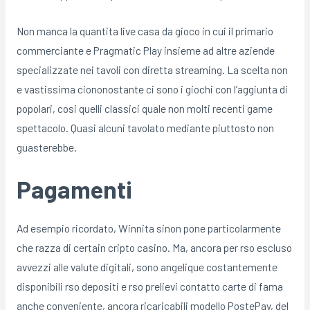
Non manca la quantita live casa da gioco in cui il primario
commerciante e Pragmatic Play insieme ad altre aziende
specializzate nei tavoli con diretta streaming. La scelta non
e vastissima ciononostante ci sono i giochi con l’aggiunta di
popolari, cosi quelli classici quale non molti recenti game
spettacolo. Quasi alcuni tavolato mediante piuttosto non
guasterebbe.
Pagamenti
Ad esempio ricordato, Winnita sinon pone particolarmente
che razza di certain cripto casino. Ma, ancora per rso escluso
avvezzi alle valute digitali, sono angelique costantemente
disponibili rso depositi e rso prelievi contatto carte di fama
anche conveniente, ancora ricaricabili modello PostePay, del