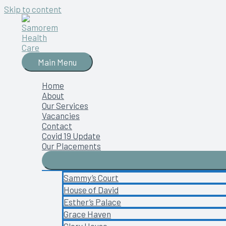
Skip to content
Main Menu
Home
About
Our Services
Vacancies
Contact
Covid 19 Update
Our Placements
Sammy’s Court
House of David
Esther’s Palace
Grace Haven