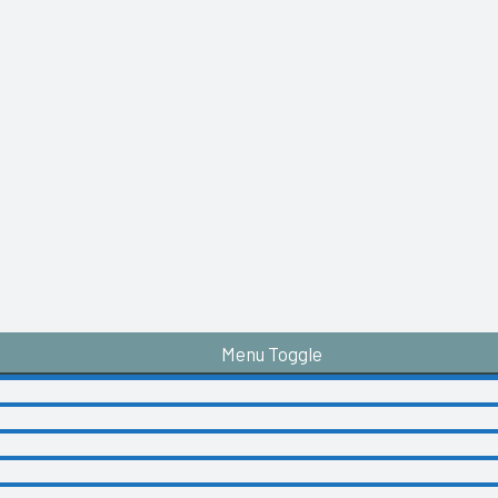
Menu Toggle