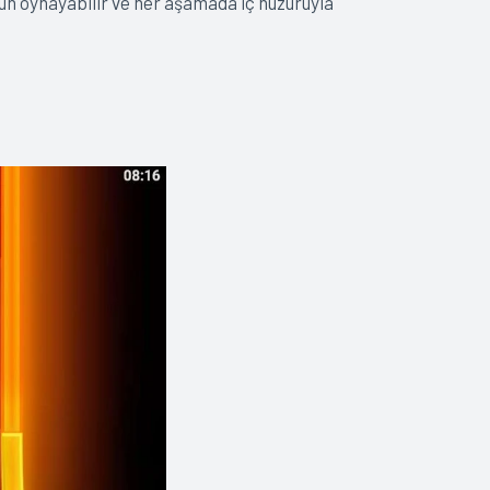
oyun oynayabilir ve her aşamada iç huzuruyla