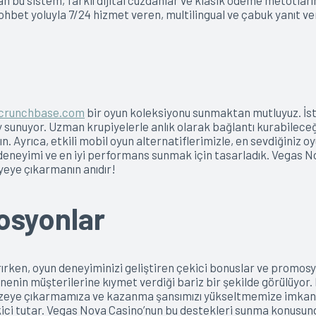
ohbet yoluyla 7/24 hizmet veren, multilingual ve çabuk yanıt v
crunchbase.com
bir oyun koleksiyonu sunmaktan mutluyuz. İster
y sunuyor. Uzman krupiyelerle anlık olarak bağlantı kurabileceğ
Ayrıca, etkili mobil oyun alternatiflerimizle, en sevdiğiniz oy
 deneyimi ve en iyi performans sunmak için tasarladık. Vegas N
yeye çıkarmanın anıdır!
osyonlar
karırken, oyun deneyiminizi geliştiren çekici bonuslar ve promos
enin müşterilerine kıymet verdiği bariz bir şekilde görülüyor
düzeye çıkarmamıza ve kazanma şansımızı yükseltmemize imkan 
 çekici tutar. Vegas Nova Casino’nun bu destekleri sunma konus