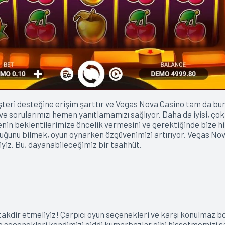
üşteri desteğine erişim şarttır ve Vegas Nova Casino tam da bun
 sorularımızı hemen yanıtlamamızı sağlıyor. Daha da iyisi, çok d
anenin beklentilerimize öncelik vermesini ve gerektiğinde bize 
duğunu bilmek, oyun oynarken özgüvenimizi artırıyor. Vegas Nov
iyiz. Bu, dayanabileceğimiz bir taahhüt.
kdir etmeliyiz! Çarpıcı oyun seçenekleri ve karşı konulmaz b
seçenekleri kendimizi ciddi kumarbazlar gibi hissetmemizi sağl