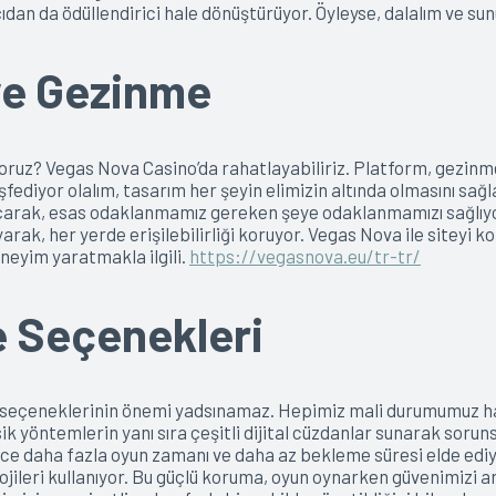
dan da ödüllendirici hale dönüştürüyor. Öyleyse, dalalım ve sun
ve Gezinme
ruz? Vegas Nova Casino’da rahatlayabiliriz. Platform, gezinmey
 keşfediyor olalım, tasarım her şeyin elimizin altında olmasını s
l açarak, esas odaklanmamız gereken şeye odaklanmamızı sağlıy
ak, her yerde erişilebilirliği koruyor. Vegas Nova ile siteyi ko
neyim yaratmakla ilgili.
https://vegasnova.eu/tr-tr/
e Seçenekleri
e seçeneklerinin önemi yadsınamaz. Hepimiz mali durumumuz 
k yöntemlerin yanı sıra çeşitli dijital cüzdanlar sunarak sorun
ece daha fazla oyun zamanı ve daha az bekleme süresi elde edi
olojileri kullanıyor. Bu güçlü koruma, oyun oynarken güvenimizi