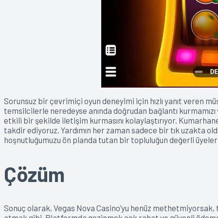
Sorunsuz bir çevrimiçi oyun deneyimi için hızlı yanıt veren m
temsilcilerle neredeyse anında doğrudan bağlantı kurmamızı ve
etkili bir şekilde iletişim kurmasını kolaylaştırıyor. Kumarh
takdir ediyoruz. Yardımın her zaman sadece bir tık uzakta ol
hoşnutluğumuzu ön planda tutan bir topluluğun değerli üyeler
Çözüm
Sonuç olarak, Vegas Nova Casino’yu henüz methetmiyorsak, ta
atmak gibi. Platformda gezinmek çok rahat ve güvenli ödeme 