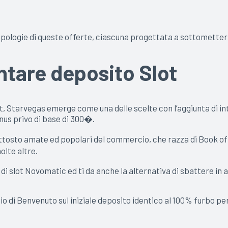
ologie di queste offerte, ciascuna progettata a sottomettersi
ntare deposito Slot
lot, Starvegas emerge come una delle scelte con l’aggiunta di 
nus privo di base di 300�.
ot piuttosto amate ed popolari del commercio, che razza di Book
lte altre.
i slot Novomatic ed ti da anche la alternativa di sbattere in 
o di Benvenuto sul iniziale deposito identico al 100% furbo p