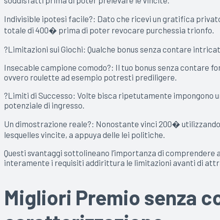
Indivisible ipotesi facile?: Dato che ricevi un gratifica pri
totale di 400� prima di poter revocare purchessia trionfo.
?Limitazioni sui Giochi: Qualche bonus senza contare intricato
Insecable campione comodo?: Il tuo bonus senza contare fon
ovvero roulette ad esempio potresti prediligere.
?Limiti di Successo: Volte bisca ripetutamente impongono un 
potenziale di ingresso.
Un dimostrazione reale?: Nonostante vinci 200� utilizzando 
lesquelles vincite, a appuya delle lei politiche.
Questi svantaggi sottolineano l’importanza di comprendere at
interamente i requisiti addirittura le limitazioni avanti di att
Migliori Premio senza c