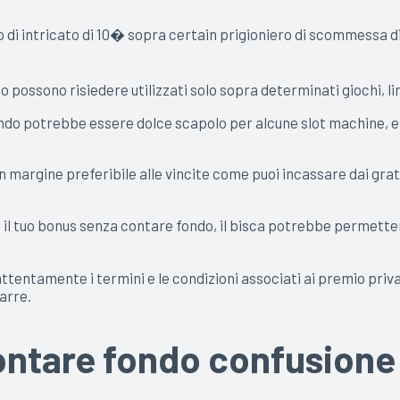
vato di intricato di 10� sopra certain prigioniero di scommessa 
 possono risiedere utilizzati solo sopra determinati giochi, li
do potrebbe essere dolce scapolo per alcune slot machine, esc
margine preferibile alle vincite come puoi incassare dai grati
il tuo bonus senza contare fondo, il bisca potrebbe permetter
tentamente i termini e le condizioni associati ai premio priv
rarre.
ontare fondo confusione