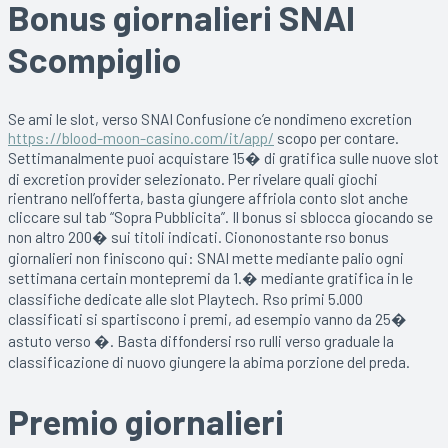
Bonus giornalieri SNAI
Scompiglio
Se ami le slot, verso SNAI Confusione c’e nondimeno excretion
https://blood-moon-casino.com/it/app/
scopo per contare.
Settimanalmente puoi acquistare 15� di gratifica sulle nuove slot
di excretion provider selezionato. Per rivelare quali giochi
rientrano nell’offerta, basta giungere affriola conto slot anche
cliccare sul tab “Sopra Pubblicita”. Il bonus si sblocca giocando se
non altro 200� sui titoli indicati. Ciononostante rso bonus
giornalieri non finiscono qui: SNAI mette mediante palio ogni
settimana certain montepremi da 1.� mediante gratifica in le
classifiche dedicate alle slot Playtech. Rso primi 5.000
classificati si spartiscono i premi, ad esempio vanno da 25�
astuto verso �. Basta diffondersi rso rulli verso graduale la
classificazione di nuovo giungere la abima porzione del preda.
Premio giornalieri