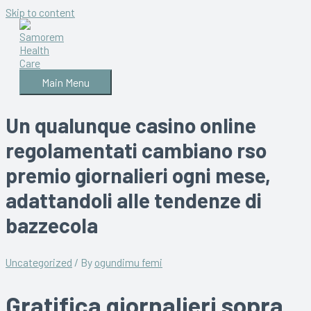
Skip to content
Main Menu
Un qualunque casino online
regolamentati cambiano rso
premio giornalieri ogni mese,
adattandoli alle tendenze di
bazzecola
Uncategorized
/ By
ogundimu femi
Gratifica giornalieri sopra