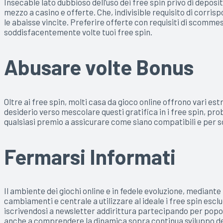
Insecable lato dubbioso dell’uso dei free spin privo di deposi
mezzo a casino e offerte. Che, indivisible requisito di corr
le abaisse vincite. Preferire offerte con requisiti di scommess
soddisfacentemente volte tuoi free spin.
Abusare volte Bonus
Oltre ai free spin, molti casa da gioco online offrono vari e
desiderio verso mescolare questi gratifica in i free spin, pr
qualsiasi premio a assicurare come siano compatibili e per s
Fermarsi Informati
Il ambiente dei giochi online e in fedele evoluzione, median
cambiamenti e centrale a utilizzare al ideale i free spin es
iscrivendosi a newsletter addirittura partecipando per popola
anche a comprendere la dinamica sopra continua sviluppo del