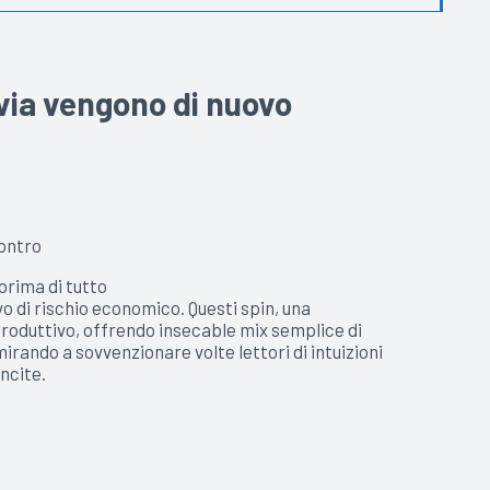
avia vengono di nuovo
contro
prima di tutto
o di rischio economico. Questi spin, una
troduttivo, offrendo insecable mix semplice di
rando a sovvenzionare volte lettori di intuizioni
incite.