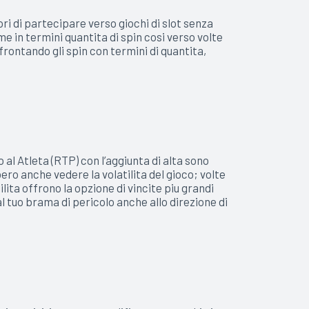
ri di partecipare verso giochi di slot senza
e in termini quantita di spin cosi verso volte
frontando gli spin con termini di quantita,
al Atleta (RTP) con l’aggiunta di alta sono
ro anche vedere la volatilita del gioco; volte
ilita offrono la opzione di vincite piu grandi
 tuo brama di pericolo anche allo direzione di