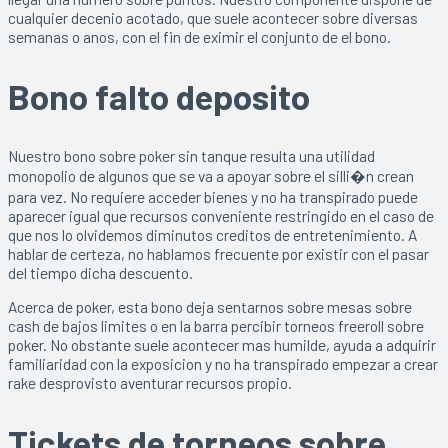
cualquier decenio acotado, que suele acontecer sobre diversas
semanas o anos, con el fin de eximir el conjunto de el bono.
Bono falto deposito
Nuestro bono sobre poker sin tanque resulta una utilidad
monopolio de algunos que se va a apoyar sobre el silli�n crean
para vez. No requiere acceder bienes y no ha transpirado puede
aparecer igual que recursos conveniente restringido en el caso de
que nos lo olvidemos diminutos creditos de entretenimiento. A
hablar de certeza, no hablamos frecuente por existir con el pasar
del tiempo dicha descuento.
Acerca de poker, esta bono deja sentarnos sobre mesas sobre
cash de bajos limites o en la barra percibir torneos freeroll sobre
poker. No obstante suele acontecer mas humilde, ayuda a adquirir
familiaridad con la exposicion y no ha transpirado empezar a crear
rake desprovisto aventurar recursos propio.
Tickets de torneos sobre