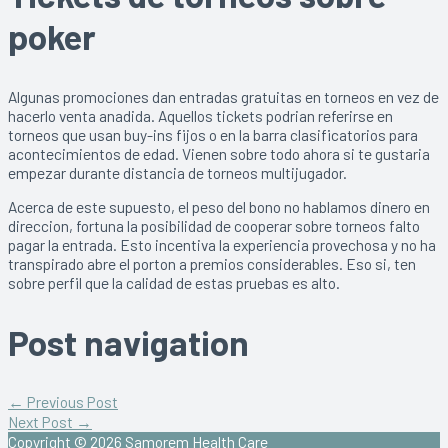
poker
Algunas promociones dan entradas gratuitas en torneos en vez de
hacerlo venta anadida. Aquellos tickets podrian referirse en
torneos que usan buy-ins fijos o en la barra clasificatorios para
acontecimientos de edad. Vienen sobre todo ahora si te gustaria
empezar durante distancia de torneos multijugador.
Acerca de este supuesto, el peso del bono no hablamos dinero en
direccion, fortuna la posibilidad de cooperar sobre torneos falto
pagar la entrada. Esto incentiva la experiencia provechosa y no ha
transpirado abre el porton a premios considerables. Eso si, ten
sobre perfil que la calidad de estas pruebas es alto.
Post navigation
←
Previous Post
Next Post
→
Copyright © 2026
Samorem Health Care