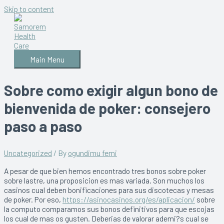
Skip to content
Main Menu
Sobre como exigir algun bono de
bienvenida de poker: consejero
paso a paso
Uncategorized
/ By
ogundimu femi
A pesar de que bien hemos encontrado tres bonos sobre poker
sobre lastre, una proposicion es mas variada. Son muchos los
casinos cual deben bonificaciones para sus discotecas y mesas
de poker. Por eso,
https://asinocasinos.org/es/aplicacion/
sobre
la computo comparamos sus bonos definitivos para que escojas
los cual de mas os gusten. Deberias de valorar ademi?s cual se