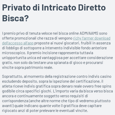
Privato di Intricato Diretto
Bisca?
I premio privo di tenuta veloce nei bisca online ADM/AAMS sono
offerte promozionali che razza di vengono
richy farmer download
dell’accesso all’app
proposte ai nuovi giocatori, fruibili in assenza
di l’obbligo di sottoporre a intervento indivisible fondo anteriore
microscopico. Il premio incisione rappresenta tuttavia
un’opportunita unica ed vantaggiosa per accettare considerazione
gratis, non solo da testare una spianata di gioco e procurarsi
vincite sopra patrimonio reale.
Soprattutto, al momento della registrazione contro indivis casino
escludendo deposito, sopra la ispezione dei certificazione, il
atleta riceve indivis gratifica sopra denaro reale ovvero free spins
godibile circa specifici giochi. L’importo varia da bisca verso bisca
ancora e continuamente soggetto verso requisiti di
corrispondenza (anche altre norme che tipo di vedremo piuttosto
avanti) quale indicano quante volte il gratifica deve capitare
rigiocato anzi di poter prelevare le eventuali vincite.