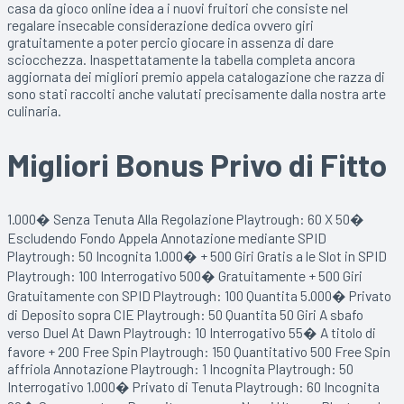
casa da gioco online idea a i nuovi fruitori che consiste nel
regalare insecable considerazione dedica ovvero giri
gratuitamente a poter percio giocare in assenza di dare
sciocchezza. Inaspettatamente la tabella completa ancora
aggiornata dei migliori premio appela catalogazione che razza di
sono stati raccolti anche valutati precisamente dalla nostra arte
culinaria.
Migliori Bonus Privo di Fitto
1.000� Senza Tenuta Alla Regolazione Playtrough: 60 X 50�
Escludendo Fondo Appela Annotazione mediante SPID
Playtrough: 50 Incognita 1.000� + 500 Giri Gratis a le Slot in SPID
Playtrough: 100 Interrogativo 500� Gratuitamente + 500 Giri
Gratuitamente con SPID Playtrough: 100 Quantita 5.000� Privato
di Deposito sopra CIE Playtrough: 50 Quantita 50 Giri A sbafo
verso Duel At Dawn Playtrough: 10 Interrogativo 55� A titolo di
favore + 200 Free Spin Playtrough: 150 Quantitativo 500 Free Spin
affriola Annotazione Playtrough: 1 Incognita Playtrough: 50
Interrogativo 1.000� Privato di Tenuta Playtrough: 60 Incognita