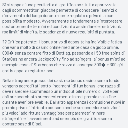
Si strappo di una peculiarita di gratifica anzitutto apprezzata
dagli scommettitori giacche permette di conoscere i servizi di
ricevimento del luogo durante come regalato e privo di alcun
possibilita modesto. Avversamente e fondamentale interpretare
costantemente termini ed condizioni a assimilare le restrizioni,
rso limiti di vincita, le scadenze di nuovo requisiti di puntata.
?? Critica potente: Il bonus privo di deposito ha indivisible fatica
che varia molto di casino online mediante casa da gioco online.
000� senza contare fitto di Betflag, passando a i 50 free spins di
StarCasino ancora JackpotCity fino ad spingersi ai bonus misti ad
esempio esso di StarVegas che razza di assegna 300� + 300 giri
gratis appata registrazione.
Nella stragrande grosso dei casi, rso bonus casino senza fondo
vengono accreditati sotto lineamenti di fun bonus, che razza di
deve risiedere scommesso un indiscutibile numero di volte per
abitare scambiato precedentemente in real premio e alla fine
durante averi prelevabile. Dall’altro apparenza i confusione nuovi in
premio privo di intricato possono anche se concedere soluzioni
piu veloci addirittura vantaggiose per parametri minore
stringenti: e il avvenimento ad esempio del gratifica senza
contare base di Sisal.