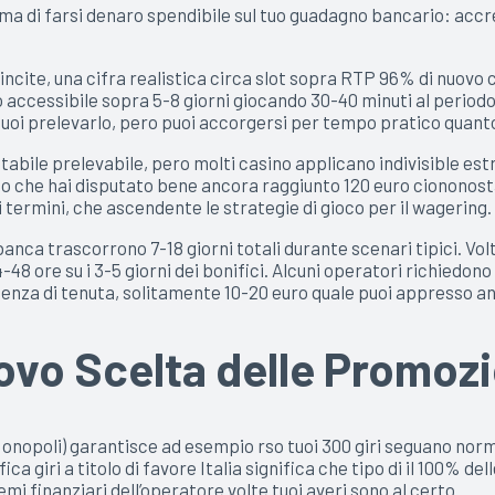
prima di farsi denaro spendibile sul tuo guadagno bancario: ac
ncite, una cifra realistica circa slot sopra RTP 96% di nuovo c
o accessibile sopra 5-8 giorni giocando 30-40 minuti al periodo
i prelevarlo, pero puoi accorgersi per tempo pratico quanto si
abile prelevabile, pero molti casino applicano indivisible estre
o che hai disputato bene ancora raggiunto 120 euro ciononostan
ermini, che ascendente le strategie di gioco per il wagering.
 banca trascorrono 7-18 giorni totali durante scenari tipici. 
48 ore su i 3-5 giorni dei bonifici. Alcuni operatori richiedon
senza di tenuta, solitamente 10-20 euro quale puoi appresso an
vo Scelta delle Promozi
nopoli) garantisce ad esempio rso tuoi 300 giri seguano norm
ca giri a titolo di favore Italia significa che tipo di il 100% de
mi finanziari dell’operatore volte tuoi averi sono al certo.