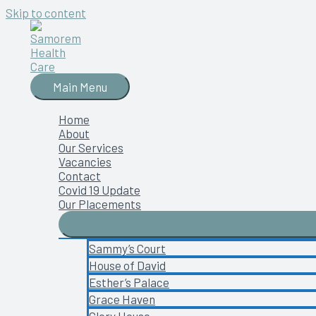
Skip to content
Main Menu
Home
About
Our Services
Vacancies
Contact
Covid 19 Update
Our Placements
Sammy’s Court
House of David
Esther’s Palace
Grace Haven