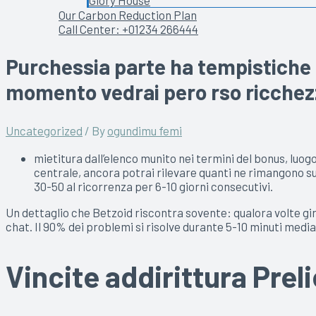
Glory House
Our Carbon Reduction Plan
Call Center: +01234 266444
Purchessia parte ha tempistiche a
momento vedrai pero rso ricchez
Uncategorized
/ By
ogundimu femi
mietitura dall’elenco munito nei termini del bonus, luogo t
centrale, ancora potrai rilevare quanti ne rimangono suc
30-50 al ricorrenza per 6-10 giorni consecutivi.
Un dettaglio che Betzoid riscontra sovente: qualora volte gi
chat. Il 90% dei problemi si risolve durante 5-10 minuti median
Vincite addirittura Preli