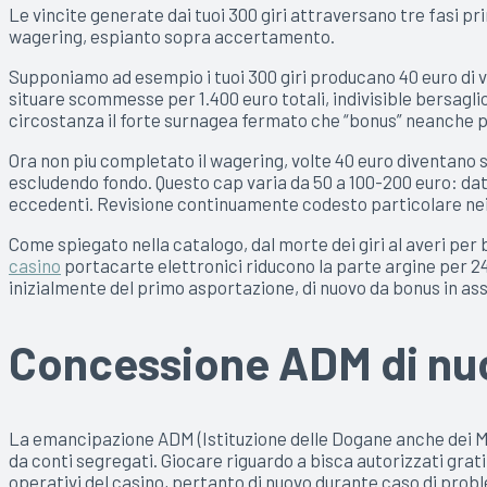
Le vincite generate dai tuoi 300 giri attraversano tre fasi 
wagering, espianto sopra accertamento.
Supponiamo ad esempio i tuoi 300 giri producano 40 euro di vi
situare scommesse per 1.400 euro totali, indivisible bersagli
circostanza il forte surnagea fermato che “bonus” neanche puo
Ora non piu completato il wagering, volte 40 euro diventano st
escludendo fondo. Questo cap varia da 50 a 100-200 euro: dat
eccedenti. Revisione continuamente codesto particolare nei t
Come spiegato nella catalogo, dal morte dei giri al averi per
casino
portacarte elettronici riducono la parte argine per 24-
inizialmente del primo asportazione, di nuovo da bonus in as
Concessione ADM di nuo
La emancipazione ADM (Istituzione delle Dogane anche dei Mo
da conti segregati. Giocare riguardo a bisca autorizzati gratifi
operativi del casino, pertanto di nuovo durante caso di proble