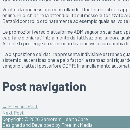
Verifica la concessione controllando il footer del sito se app
online. Puoi chiarire la attendibilita sul messo autorizzato A
Betzoid controllo ordinatamente ad esempio qualsiasi volte 
Le promozioni verso piattaforme ADM seguono standard specif
capitare dichiarati inizialmente dell’attivazione, ancora qu
Attuale ti protegge da situazioni dove indivis bisca cambia l
La disposizione dei dati rappresenta indivisible estraneo gu
sistemi di autenticazione a paio fattori a transazioni riguardo
vengono trattati posteriore GDPR, in annullamento automatica
Post navigation
←
Previous Post
Next Post
→
Copyright © 2026
Samorem Health Care
Designed and Developed by Freelink Media