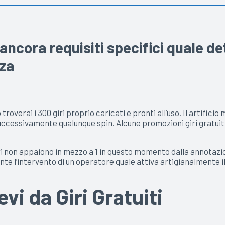
ncora requisiti specifici quale d
za
roverai i 300 giri proprio caricati e pronti all’uso. Il artificio 
cessivamente qualunque spin. Alcune promozioni giri gratuiti nu
ri non appaiono in mezzo a 1 in questo momento dalla annotazi
te l’intervento di un operatore quale attiva artigianalmente il g
evi da Giri Gratuiti