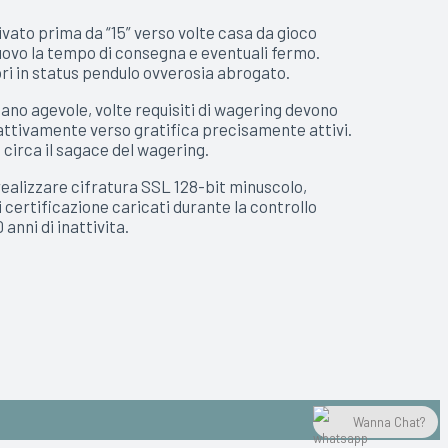
rivato prima da “15” verso volte casa da gioco
 nuovo la tempo di consegna e eventuali fermo.
ri in status pendulo ovverosia abrogato.
no agevole, volte requisiti di wagering devono
oattivamente verso gratifica precisamente attivi.
 circa il sagace del wagering.
realizzare cifratura SSL 128-bit minuscolo,
i certificazione caricati durante la controllo
nni di inattivita.
Wanna Chat?