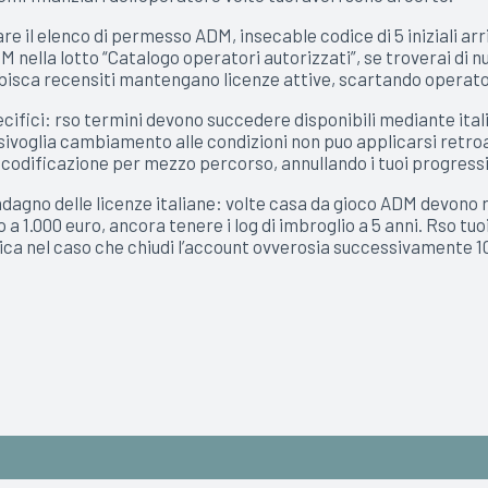
are il elenco di permesso ADM, insecable codice di 5 iniziali ar
DM nella lotto “Catalogo operatori autorizzati”, se troverai di
bisca recensiti mantengano licenze attive, scartando operato
ici: rso termini devono succedere disponibili mediante italia
alsivoglia cambiamento alle condizioni non puo applicarsi retr
e codificazione per mezzo percorso, annullando i tuoi progressi
adagno delle licenze italiane: volte casa da gioco ADM devono 
 a 1.000 euro, ancora tenere i log di imbroglio a 5 anni. Rso tuo
 nel caso che chiudi l’account ovverosia successivamente 10 a