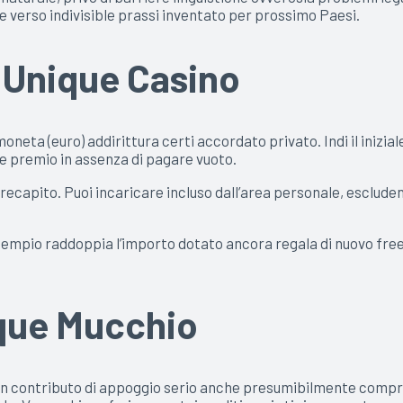
e verso indivisible prassi inventato per prossimo Paesi.
 Unique Casino
moneta (euro) addirittura certi accordato privato. Indi il inizi
ne premio in assenza di pagare vuoto.
recapito. Puoi incaricare incluso dall’area personale, escludend
empio raddoppia l’importo dotato ancora regala di nuovo free s
ique Mucchio
 un contributo di appoggio serio anche presumibilmente compren