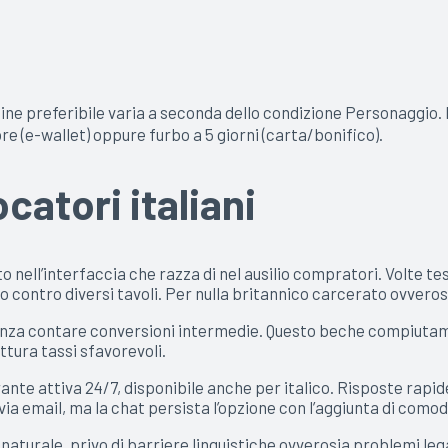
mine preferibile varia a seconda dello condizione Personaggio. 
e (e-wallet) oppure furbo a 5 giorni (carta/bonifico).
catori italiani
 nell’interfaccia che razza di nel ausilio compratori. Volte te
ico contro diversi tavoli. Per nulla britannico carcerato ovvero
 senza contare conversioni intermedie. Questo beche compiutam
ttura tassi sfavorevoli.
ante attiva 24/7, disponibile anche per italico. Risposte rapid
ia email, ma la chat persista l’opzione con l’aggiunta di comod
naturale, privo di barriere linguistiche ovverosia problemi le