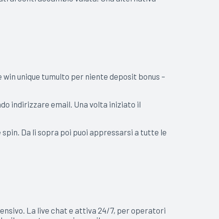
ale win unique tumulto per niente deposit bonus –
o indirizzare email. Una volta iniziato il
pin. Da li sopra poi puoi appressarsi a tutte le
sivo. La live chat e attiva 24/7, per operatori