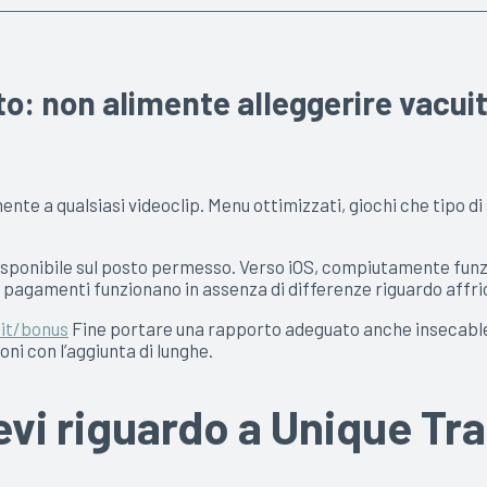
: non alimente alleggerire vacui
mente a qualsiasi videoclip. Menu ottimizzati, giochi che tipo d
 disponibile sul posto permesso. Verso iOS, compiutamente funz
 e pagamenti funzionano in assenza di differenze riguardo affr
it/bonus
Fine portare una rapporto adeguato anche insecable 
oni con l’aggiunta di lunghe.
evi riguardo a Unique T