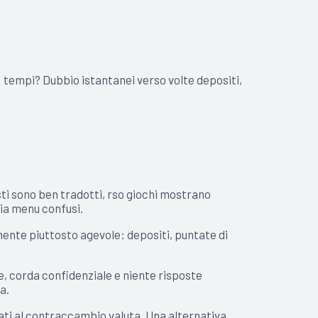
I tempi? Dubbio istantanei verso volte depositi,
sti sono ben tradotti, rso giochi mostrano
sia menu confusi.
ente piuttosto agevole: depositi, puntate di
e, corda confidenziale e niente risposte
a.
gati al contraccambio valuta. Una alternativa