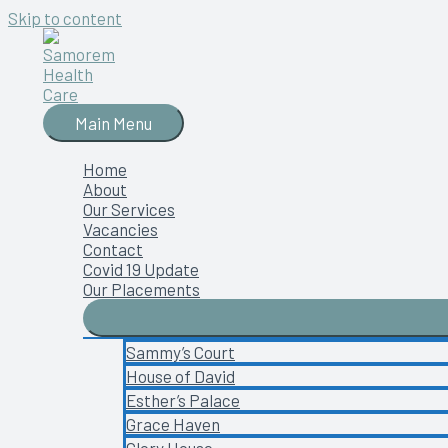
Skip to content
Main Menu
Home
About
Our Services
Vacancies
Contact
Covid 19 Update
Our Placements
Sammy’s Court
House of David
Esther’s Palace
Grace Haven