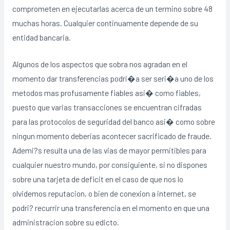
comprometen en ejecutarlas acerca de un termino sobre 48
muchas horas. Cualquier continuamente depende de su
entidad bancaria.
Algunos de los aspectos que sobra nos agradan en el
momento dar transferencias podri�a ser seri�a uno de los
metodos mas profusamente fiables asi� como fiables,
puesto que varias transacciones se encuentran cifradas
para las protocolos de seguridad del banco asi� como sobre
ningun momento deberias acontecer sacrificado de fraude.
Ademi?s resulta una de las vias de mayor permitibles para
cualquier nuestro mundo, por consiguiente, si no dispones
sobre una tarjeta de deficit en el caso de que nos lo
olvidemos reputacion, o bien de conexion a internet, se
podri? recurrir una transferencia en el momento en que una
administracion sobre su edicto.