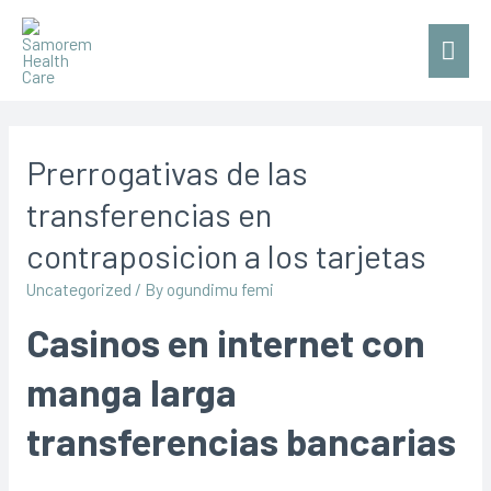
Mai
Men
Prerrogativas de las
transferencias en
contraposicion a los tarjetas
Uncategorized
/ By
ogundimu femi
Casinos en internet con
manga larga
transferencias bancarias