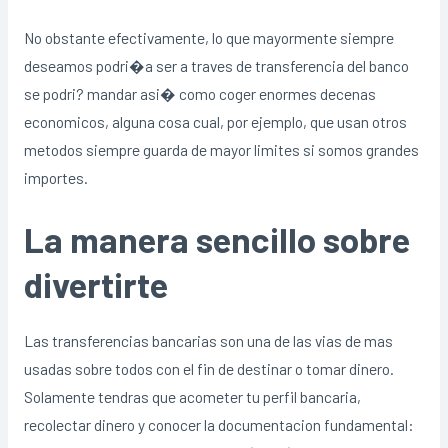
No obstante efectivamente, lo que mayormente siempre
deseamos podri�a ser a traves de transferencia del banco
se podri? mandar asi� como coger enormes decenas
economicos, alguna cosa cual, por ejemplo, que usan otros
metodos siempre guarda de mayor limites si somos grandes
importes.
La manera sencillo sobre
divertirte
Las transferencias bancarias son una de las vias de mas
usadas sobre todos con el fin de destinar o tomar dinero.
Solamente tendras que acometer tu perfil bancaria,
recolectar dinero y conocer la documentacion fundamental: