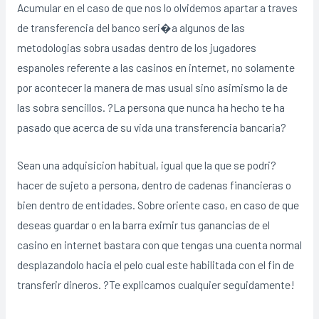
Acumular en el caso de que nos lo olvidemos apartar a traves
de transferencia del banco seri�a algunos de las
metodologias sobra usadas dentro de los jugadores
espanoles referente a las casinos en internet, no solamente
por acontecer la manera de mas usual sino asimismo la de
las sobra sencillos. ?La persona que nunca ha hecho te ha
pasado que acerca de su vida una transferencia bancaria?
Sean una adquisicion habitual, igual que la que se podri?
hacer de sujeto a persona, dentro de cadenas financieras o
bien dentro de entidades. Sobre oriente caso, en caso de que
deseas guardar o en la barra eximir tus ganancias de el
casino en internet bastara con que tengas una cuenta normal
desplazandolo hacia el pelo cual este habilitada con el fin de
transferir dineros. ?Te explicamos cualquier seguidamente!