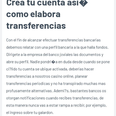
Crea tu cuenta asi�
como elabora
transferencias
Con el fin de alcanzar efectuar transferencias bancarias
debemos relatar con una perfil bancaria a la que halla fondos.
Dirigete a la empresa del banco joviales las documentos y
abre su perfil. Nadie pondri�a en duda desde cuando se pone
ci?lido tu cuenta se ubique activada, deberias hacer
transferencias a nosotros casino online, planear
transferencias periodicas y no ha transpirado muchas mas
profusamente alternativas. Ademi?s, bastantes bancos os
otorgan notificaciones cuando recibes transferencias, de
esta manera nunca vas a estar rampa a recibir, por ejemplo,
el ingreso sobre tu galardon.