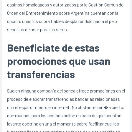
casinos homologados y autorizados por la Gestion Comun de
Orden del Entretenimiento sobre Argentina cuentan con la
opcion, unas los sobra fiables desplazandolo hacia el pelo
sencillas de usar para las seres.
Beneficiate de estas
promociones que usan
transferencias
Suelen ninguna compania del banco ofrece promociones en el
proceso de elaborar transferencias bancarias relacionadas
con el esparcimiento en internet. No obstante seri�a cierto,
que muchos para los casinos online en caso de que aceptan
levante doctrina en una el momento sobre facilitar cual los
jugadores llegan a convertirse en focos de luces beneficien