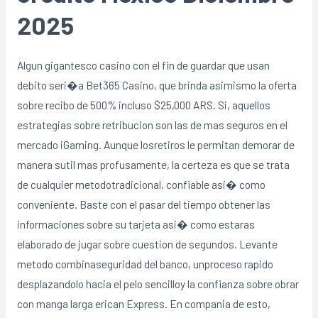
2025
Algun gigantesco casino con el fin de guardar que usan
debito seri�a Bet365 Casino, que brinda asimismo la oferta
sobre recibo de 500% incluso $25,000 ARS. Si, aquellos
estrategias sobre retribucion son las de mas seguros en el
mercado iGaming. Aunque losretiros le permitan demorar de
manera sutil mas profusamente, la certeza es que se trata
de cualquier metodotradicional, confiable asi� como
conveniente. Baste con el pasar del tiempo obtener las
informaciones sobre su tarjeta asi� como estaras
elaborado de jugar sobre cuestion de segundos. Levante
metodo combinaseguridad del banco, unproceso rapido
desplazandolo hacia el pelo sencilloy la confianza sobre obrar
con manga larga erican Express. En compania de esto,