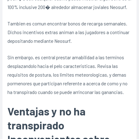
100% inclusive 200� alrededor almacenar joviales Neosurf.
Tambien es comun encontrar bonos de recarga semanales.
Dichos incentivos extras animan a las jugadores a continuar
depositando mediante Neosurf.
Sin embargo, es central prestar amabilidad a las terminos
desplazandolo hacia el pelo caracteristicas. Revisa las
requisitos de postura, los limites meteorologicas, y demas
pormenores que participan referente a acerca de como y no
ha transpirado cuando se puede arrinconar las ganancias.
Ventajas y no ha
transpirado
Inconvenientes sobre