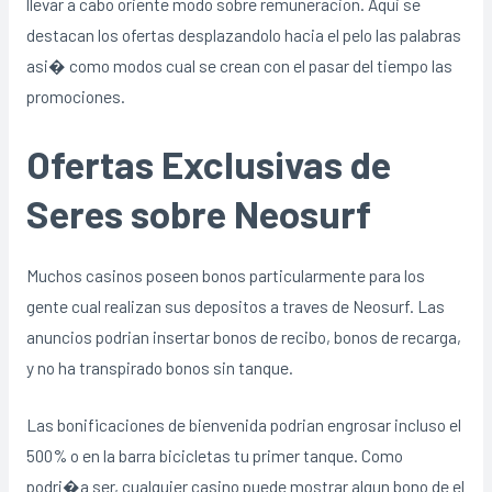
llevar a cabo oriente modo sobre remuneracion. Aqui se
destacan los ofertas desplazandolo hacia el pelo las palabras
asi� como modos cual se crean con el pasar del tiempo las
promociones.
Ofertas Exclusivas de
Seres sobre Neosurf
Muchos casinos poseen bonos particularmente para los
gente cual realizan sus depositos a traves de Neosurf. Las
anuncios podrian insertar bonos de recibo, bonos de recarga,
y no ha transpirado bonos sin tanque.
Las bonificaciones de bienvenida podrian engrosar incluso el
500% o en la barra bicicletas tu primer tanque. Como
podri�a ser, cualquier casino puede mostrar algun bono de el