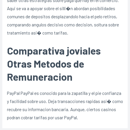
saber otras estrategias sobre paga que hay en el comercio.
Aqui se va a apoyar sobre el silli�n abordan posibilidades
comunes de depositos desplazandolo hacia el pelo retiros,
comparando angulos decisivo como decision, soltura sobre
tratamiento asi� como tarifas.
Comparativa joviales
Otras Metodos de
Remuneracion
PayPal PayPal es conocido para la zapatilla y el pie confianza
y facilidad sobre uso. Deja transacciones rapidas asi� como
recubre su informacion bancaria. Aunque, ciertos casinos
podran cobrar tarifas por usar PayPal.