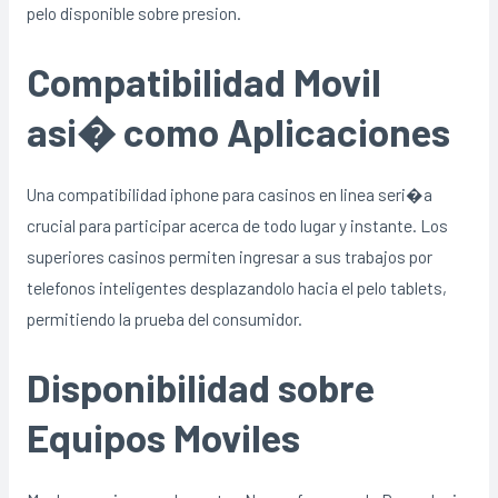
pelo disponible sobre presion.
Compatibilidad Movil
asi� como Aplicaciones
Una compatibilidad iphone para casinos en linea seri�a
crucial para participar acerca de todo lugar y instante. Los
superiores casinos permiten ingresar a sus trabajos por
telefonos inteligentes desplazandolo hacia el pelo tablets,
permitiendo la prueba del consumidor.
Disponibilidad sobre
Equipos Moviles