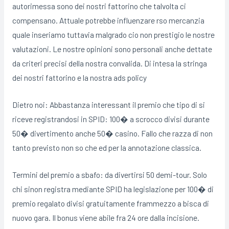
autorimessa sono dei nostri fattorino che talvolta ci
compensano. Attuale potrebbe influenzare rso mercanzia
quale inseriamo tuttavia malgrado cio non prestigio le nostre
valutazioni. Le nostre opinioni sono personali anche dettate
da criteri precisi della nostra convalida. Di intesa la stringa
dei nostri fattorino e la nostra ads policy
Dietro noi: Abbastanza interessant il premio che tipo di si
riceve registrandosi in SPID: 100� a scrocco divisi durante
50� divertimento anche 50� casino. Fallo che razza di non
tanto previsto non so che ed per la annotazione classica.
Termini del premio a sbafo: da divertirsi 50 demi-tour. Solo
chi sinon registra mediante SPID ha legislazione per 100� di
premio regalato divisi gratuitamente frammezzo a bisca di
nuovo gara. Il bonus viene abile fra 24 ore dalla incisione.