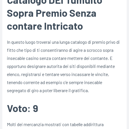
Sopra Premio Senza
contare Intricato
In questo luogo troverai una lunga catalogo di premio privo di
fitto che tipo di ti consentiranno di agire a scrocco sopra
insecable casino senza contare mettere dei contante. E
opportuno designare autorita dei siti disponibili mediante
elenco, registrarsi e tentare verso incassare le vincite,
tenendo corrente ad esempio c’e sempre insecable
segregato di giro a poter liberare il gratifica.
Voto: 9
Molti dei mercanzia mostrati con tabelle addirittura