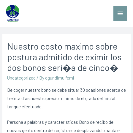
Nuestro costo maximo sobre
postura admitido de eximir los
dos bonos seri�a de cinco�
Uncategorized
/ By
ogundimu femi
De coger nuestro bono se debe situar 30 ocasiones acerca de
treinta dias nuestro precio minimo de el grado del inicial
tanque efectuado.
Persona a palabras y caracteristicas Bono de recibo de
nuevos gente dentro del registrarse desplazandolo hacia el