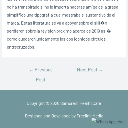
no ha transpirado si no le importa hacerse amiga de la grasa
simplifico una tipografia cual mostraba el sustantivo de el
marca. Estas literatura se va a apoyar sobre el silli�n
perdieron sobre la revision proximo acerca de 2019 asi�
como quedaron unicamente los dos iconicos circulos
entrecruzados.
←
Previous
Next Post
→
Post
Copyright © 2026
Samorem Health Care
Designed and Developed by Freelink Media