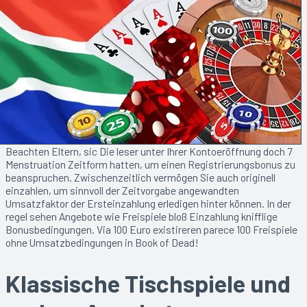
Beachten Eltern, sic Die leser unter Ihrer Kontoeröffnung doch 7
Menstruation Zeitform hatten, um einen Registrierungsbonus zu
beanspruchen. Zwischenzeitlich vermögen Sie auch originell
einzahlen, um sinnvoll der Zeitvorgabe angewandten
Umsatzfaktor der Ersteinzahlung erledigen hinter können. In der
regel sehen Angebote wie Freispiele bloß Einzahlung knifflige
Bonusbedingungen. Via 100 Euro existireren parece 100 Freispiele
ohne Umsatzbedingungen in Book of Dead!
Klassische Tischspiele und