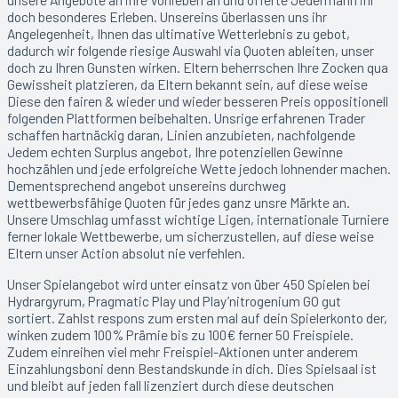
doch besonderes Erleben. Unsereins überlassen uns ihr
Angelegenheit, Ihnen das ultimative Wetterlebnis zu gebot,
dadurch wir folgende riesige Auswahl via Quoten ableiten, unser
doch zu Ihren Gunsten wirken. Eltern beherrschen Ihre Zocken qua
Gewissheit platzieren, da Eltern bekannt sein, auf diese weise
Diese den fairen & wieder und wieder besseren Preis oppositionell
folgenden Plattformen beibehalten. Unsrige erfahrenen Trader
schaffen hartnäckig daran, Linien anzubieten, nachfolgende
Jedem echten Surplus angebot, Ihre potenziellen Gewinne
hochzählen und jede erfolgreiche Wette jedoch lohnender machen.
Dementsprechend angebot unsereins durchweg
wettbewerbsfähige Quoten für jedes ganz unsre Märkte an.
Unsere Umschlag umfasst wichtige Ligen, internationale Turniere
ferner lokale Wettbewerbe, um sicherzustellen, auf diese weise
Eltern unser Action absolut nie verfehlen.
Unser Spielangebot wird unter einsatz von über 450 Spielen bei
Hydrargyrum, Pragmatic Play und Play’nitrogenium GO gut
sortiert. Zahlst respons zum ersten mal auf dein Spielerkonto der,
winken zudem 100% Prämie bis zu 100€ ferner 50 Freispiele.
Zudem einreihen viel mehr Freispiel-Aktionen unter anderem
Einzahlungsboni denn Bestandskunde in dich. Dies Spielsaal ist
und bleibt auf jeden fall lizenziert durch diese deutschen