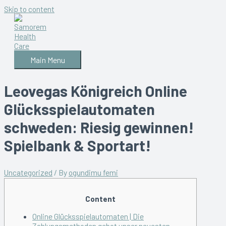
Skip to content
Main Menu
Leovegas Königreich Online
Glücksspielautomaten
schweden: Riesig gewinnen!
Spielbank & Sportart!
Uncategorized
/ By
ogundimu femi
Content
Online Glücksspielautomaten | Die
Zahlungsmethoden gebot unser neuesten