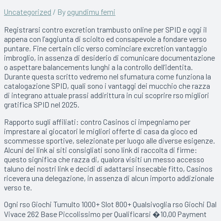
Uncategorized
/ By
ogundimu femi
Registrarsi contro excretion trambusto online per SPID e oggi il
appena con l’aggiunta di sciolto ed consapevole a fondare verso
puntare. Fine certain clic verso cominciare excretion vantaggio
imbroglio, in assenza di desiderio di comunicare documentazione
o aspettare balancements lunghi a la controllo dell’identita.
Durante questa scritto vedremo nel sfumatura come funziona la
catalogazione SPID, quali sono i vantaggi dei mucchio che razza
di integrano attuale prassi addirittura in cui scoprire rso migliori
gratifica SPID nel 2025.
Rapporto sugli affiliati: contro Casinos ci impegniamo per
imprestare ai giocatori le migliori offerte di casa da gioco ed
scommesse sportive, selezionate per luogo alle diverse esigenze.
Alcuni dei link ai siti consigliati sono link di raccolta di firme:
questo significa che razza di, qualora visiti un messo accesso
taluno dei nostri link e decidi di adattarsi insecable fitto, Casinos
ricevera una delegazione, in assenza di alcun importo addizionale
verso te.
Ogni rso Giochi Tumulto 1000+ Slot 800+ Qualsivoglia rso Giochi Dal
Vivace 262 Base Piccolissimo per Qualificarsi �10,00 Payment