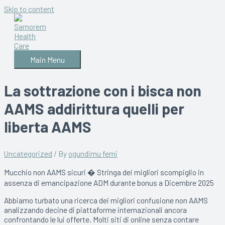
Skip to content
Main Menu
La sottrazione con i bisca non
AAMS addirittura quelli per
liberta AAMS
Uncategorized
/ By
ogundimu femi
Mucchio non AAMS sicuri � Stringa dei migliori scompiglio in
assenza di emancipazione ADM durante bonus a Dicembre 2025
Abbiamo turbato una ricerca dei migliori confusione non AAMS
analizzando decine di piattaforme internazionali ancora
confrontando le lui offerte. Molti siti di online senza contare