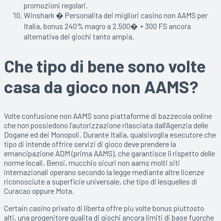
promozioni regolari.
Winshark � Personalita dei migliori casino non AAMS per
Italia, bonus 240% magro a 2.500� + 300 FS ancora
alternativa dei giochi tanto ampia.
Che tipo di bene sono volte
casa da gioco non AAMS?
Volte confusione non AAMS sono piattaforme di bazzecola online
che non possiedono l’autorizzazione rilasciata dall’Agenzia delle
Dogane ed dei Monopoli. Durante Italia, qualsivoglia esecutore che
tipo di intende offrire servizi di gioco deve prendere la
emancipazione ADM (prima AAMS), che garantisce il rispetto delle
norme locali. Bensi, mucchio sicuri non aams molti siti
internazionali operano secondo la legge mediante altre licenze
riconosciute a superficie universale, che tipo di lesquelles di
Curacao oppure Mota.
Certain casino privato di liberta offre piu volte bonus piuttosto
alti, una progenitore qualita di giochi ancora limiti di base fuorche