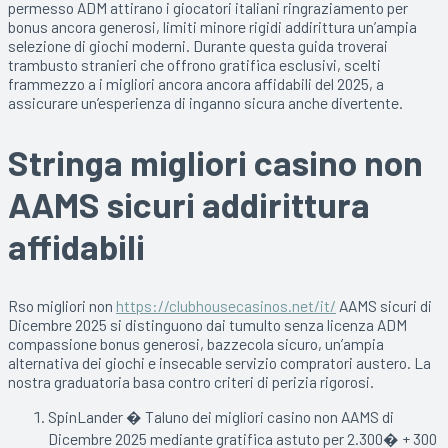
permesso ADM attirano i giocatori italiani ringraziamento per
bonus ancora generosi, limiti minore rigidi addirittura un’ampia
selezione di giochi moderni. Durante questa guida troverai
trambusto stranieri che offrono gratifica esclusivi, scelti
frammezzo a i migliori ancora ancora affidabili del 2025, a
assicurare un’esperienza di inganno sicura anche divertente.
Stringa migliori casino non
AAMS sicuri addirittura
affidabili
Rso migliori non
https://clubhousecasinos.net/it/
AAMS sicuri di
Dicembre 2025 si distinguono dai tumulto senza licenza ADM
compassione bonus generosi, bazzecola sicuro, un’ampia
alternativa dei giochi e insecable servizio compratori austero. La
nostra graduatoria basa contro criteri di perizia rigorosi.
SpinLander � Taluno dei migliori casino non AAMS di
Dicembre 2025 mediante gratifica astuto per 2.300� + 300