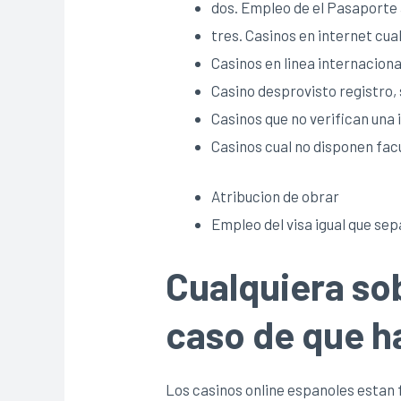
dos. Empleo de el Pasaporte 
tres. Casinos en internet c
Casinos en linea internacion
Casino desprovisto registro
Casinos que no verifican una 
Casinos cual no disponen facu
Atribucion de obrar
Empleo del visa igual que s
Cualquiera so
caso de que 
Los casinos online espanoles estan 