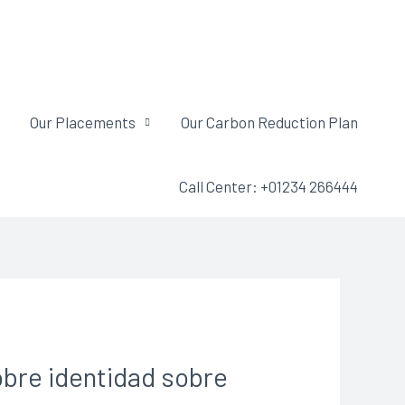
Our Placements
Our Carbon Reduction Plan
Call Center: +01234 266444
obre identidad sobre