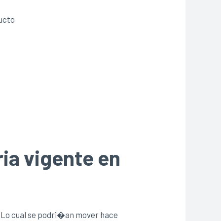
ducto
ia vigente en
s. Lo cual se podri�an mover hace