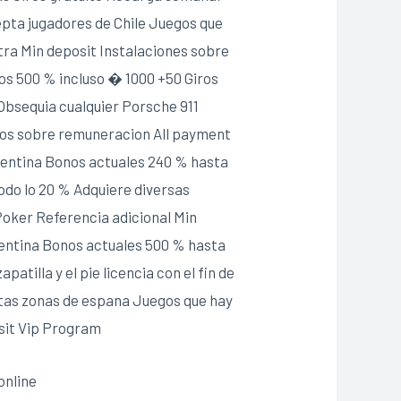
pta jugadores de Chile Juegos que
ra Min deposit Instalaciones sobre
os 500 % incluso � 1000 +50 Giros
Obsequia cualquier Porsche 911
dos sobre remuneracion All payment
gentina Bonos actuales 240 % hasta
odo lo 20 % Adquiere diversas
Poker Referencia adicional Min
gentina Bonos actuales 500 % hasta
tilla y el pie licencia con el fin de
tas zonas de espana Juegos que hay
sit Vip Program
online