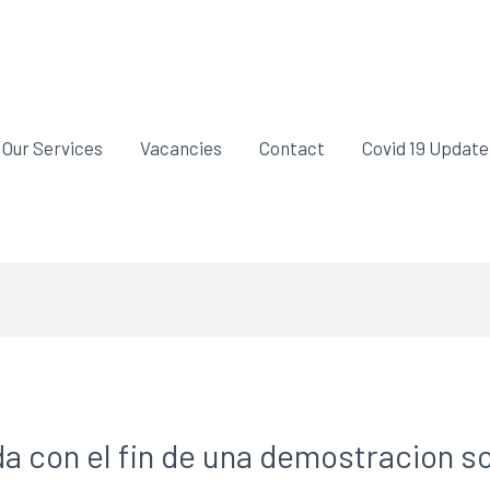
Our Services
Vacancies
Contact
Covid 19 Update
a con el fin de una demostracion s