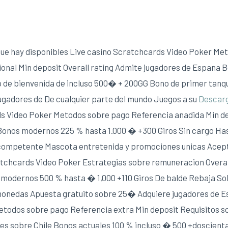
que hay disponibles Live casino Scratchcards Video Poker Me
onal Min deposit Overall rating Admite jugadores de Espana
o de bienvenida de incluso 500� + 200GG Bono de primer tan
gadores de De cualquier parte del mundo Juegos a su
Descarg
ds Video Poker Metodos sobre pago Referencia anadida Min de
 Bonos modernos 225 % hasta 1.000 � +300 Giros Sin cargo H
 competente Mascota entretenida y promociones unicas Acept
atchcards Video Poker Estrategias sobre remuneracion Overal
 modernos 500 % hasta � 1,000 +110 Giros De balde Rebaja S
nedas Apuesta gratuito sobre 25� Adquiere jugadores de Esp
todos sobre pago Referencia extra Min deposit Requisitos s
res sobre Chile Bonos actuales 100 % incluso � 500 +doscient