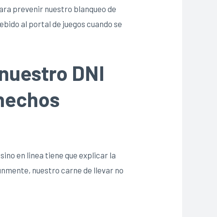
 para prevenir nuestro blanqueo de
ebido al portal de juegos cuando se
 nuestro DNI
 hechos
sino en linea tiene que explicar la
munmente, nuestro carne de llevar no