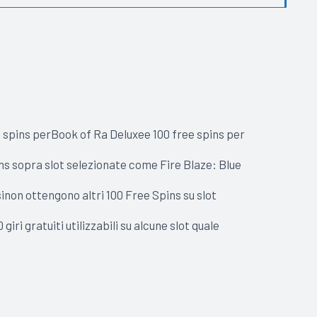
e spins perBook of Ra Deluxee 100 free spins per
ns sopra slot selezionate come Fire Blaze: Blue
inon ottengono altri 100 Free Spins su slot
ri gratuiti utilizzabili su alcune slot quale