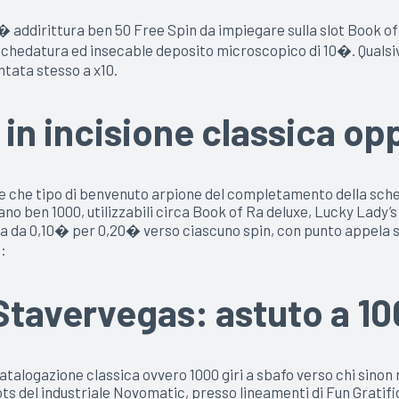
� addirittura ben 50 Free Spin da impiegare sulla slot Book of R
hedatura ed insecable deposito microscopico di 10�. Qualsivo
untata stesso a x10.
 in incisione classica o
e che tipo di benvenuto arpione del completamento della sche
o ben 1000, utilizzabili circa Book of Ra deluxe, Lucky Lady’s
aria da 0,10� per 0,20� verso ciascuno spin, con punto appela
t:
 Stavervegas: astuto a 
talogazione classica ovvero 1000 giri a sbafo verso chi sinon r
ts del industriale Novomatic, presso lineamenti di Fun Gratifi