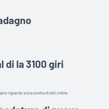
guadagno
 di la 3100 giri
re riguardo a una scelta di slot online.