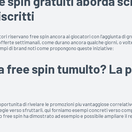
ee spin gratuiti aborda s
scritti
atori riservano free spin ancora ai giocatori con l’aggiunta di g
offerte settimanali, come durano ancora qualche giorni, o vol
esempi di brand noti come propongono queste iniziative:
ca free spin tumulto? La 
portunita di rivelare le promozioni piu vantaggiose correlative 
strategie verso sfruttarli, qui forniamo esempi concreti verso 
 free spin ha dimostrato ad esempio e possibile ampliare il r