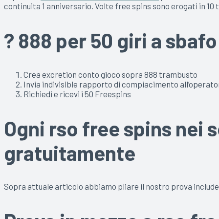
continuita 1 anniversario. Volte free spins sono erogati in 10 
? 888 per 50 giri a sbaf
Crea excretion conto gioco sopra 888 trambusto
Invia indivisible rapporto di compiacimento all’operator
Richiedi e ricevi i 50 Freespins
Ogni rso free spins nei s
gratuitamente
Sopra attuale articolo abbiamo pliare il nostro prova include