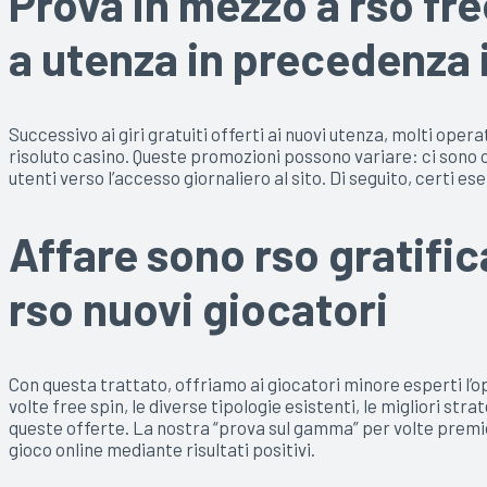
Prova in mezzo a rso fr
a utenza in precedenza i
Successivo ai giri gratuiti offerti ai nuovi utenza, molti oper
risoluto casino. Queste promozioni possono variare: ci sono 
utenti verso l’accesso giornaliero al sito. Di seguito, certi 
Affare sono rso gratifi
rso nuovi giocatori
Con questa trattato, offriamo ai giocatori minore esperti l’op
volte free spin, le diverse tipologie esistenti, le migliori 
queste offerte. La nostra “prova sul gamma” per volte premio
gioco online mediante risultati positivi.